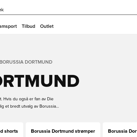
øk
amsport
Tilbud
Outlet
BORUSSIA DORTMUND
ORTMUND
. Hvis du også er fan av Die
lig et bredt utvalg av Borussia
e borte og hjemmedrakter, til
ør deg klar til kamp ved å bære
r og hurtig levering.
d shorts
Borussia Dortmund strømper
Borussia Dor