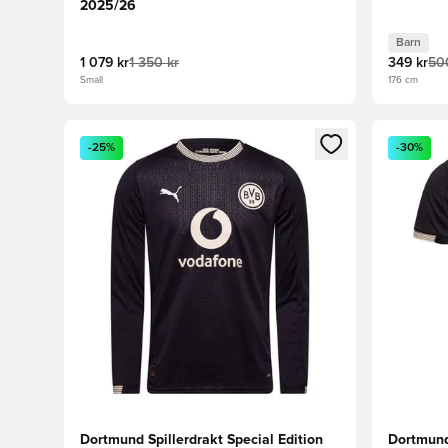
2025/26
Barn
1 079 kr
1 350 kr
349 kr
50
Small
176 cm
Åpner en Modal for å logge inn eller registrere deg 
Åpner en 
-25%
-30%
Dortmund Spillerdrakt Special Edition
Dortmund 