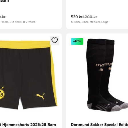
 Barn
 kr
539 kr
1 200 kr
2 Years, 0-2 Years, 0-2 Years
X-Small, Small, Medium, Large
som medlem
Modal for å logge inn eller registrere deg som medlem
Åpner en Modal for å logge i
-40%
d Hjemmeshorts 2025/26 Barn
Dortmund Sokker Special Editi