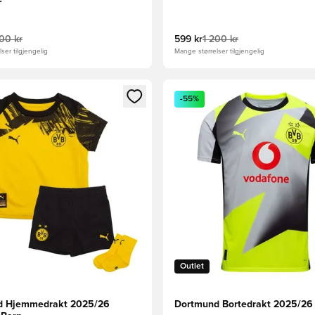
800 kr
599 kr
1 200 kr
ser tilgjengelig
Mange størrelser tilgjengelig
som medlem
Modal for å logge inn eller registrere deg som medlem
Åpner en Modal for å logge i
-55%
Outlet
d Hjemmedrakt 2025/26
Dortmund Bortedrakt 2025/26