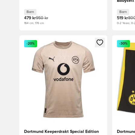
Babysett
Barn
Barn
479 kr
950 kr
519 kr
800
164 cm, 176 cm
0-2 Years, 0-
Åpner en Modal for å logge inn eller registrere deg 
Åpner en 
-20%
-30%
Dortmund Keeperdrakt Special Edition
Dortmun