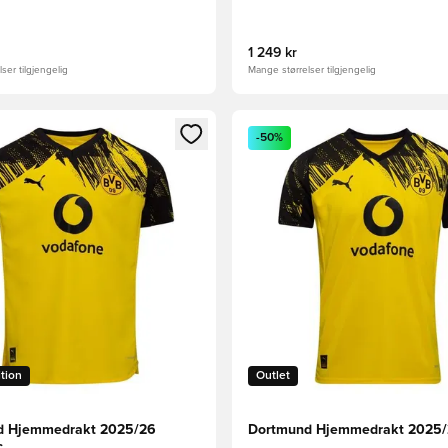
1 249 kr
ser tilgjengelig
Mange størrelser tilgjengelig
som medlem
Modal for å logge inn eller registrere deg som medlem
Åpner en Modal for å logge i
-50%
ition
Outlet
d Hjemmedrakt 2025/26
Dortmund Hjemmedrakt 2025
c