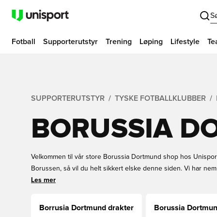
S
Fotball
Supporterutstyr
Trening
Løping
Lifestyle
Te
SUPPORTERUTSTYR
TYSKE FOTBALLKLUBBER
BORUSSIA D
Velkommen til vår store Borussia Dortmund shop hos Unisport
Borussen, så vil du helt sikkert elske denne siden. Vi har nem
Dortmund produkter, fra Borussia Dortmund fotballdrakter, båd
Les mer
Borussia Dortmunds treningstøy og skjerf. Vis din støtte og gj
klubbens gule og sorte farger. Unisport tilbyr alltid gode prise
Borrusia Dortmund drakter
Borussia Dortmun