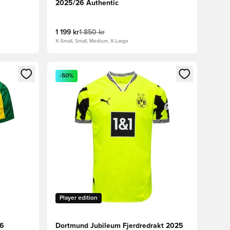
2025/26 Authentic
1 199 kr
1 850 kr
X-Small, Small, Medium, X-Large
nn eller registrere deg som medlem
Åpner en Modal for å logge inn eller registrere 
-50%
Player edition
26
Dortmund Jubileum Fjerdredrakt 2025