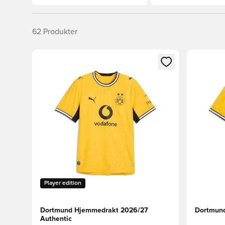
62
Produkter
Åpner en Modal for å logge inn eller registrere deg 
Åpner en 
Player edition
Dortmund Hjemmedrakt 2026/27
Dortmun
Authentic