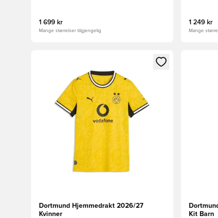
1 699 kr
1 249 kr
Mange størrelser tilgjengelig
Mange størrel
Åpner en Modal for å logge inn eller registrere deg 
Åpner en 
Dortmund Hjemmedrakt 2026/27
Dortmund
Kvinner
Kit Barn