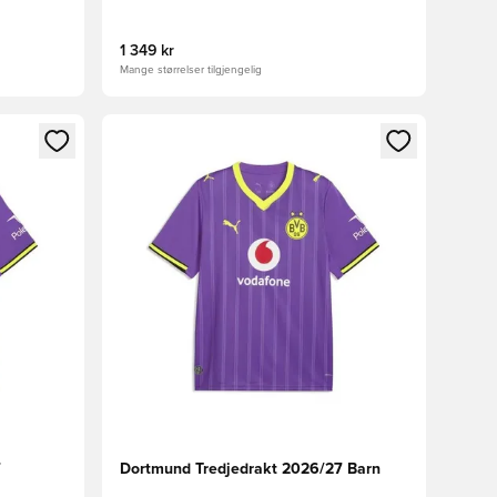
1 349 kr
Mange størrelser tilgjengelig
nn eller registrere deg som medlem
Åpner en Modal for å logge inn eller registrere 
7
Dortmund Tredjedrakt 2026/27 Barn