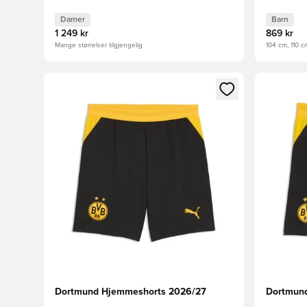
Damer
Barn
1 249 kr
869 kr
Mange størrelser tilgjengelig
104 cm, 110 c
Åpner en Modal for å logge inn eller registrere deg 
Åpner en 
Dortmund Hjemmeshorts 2026/27
Dortmund