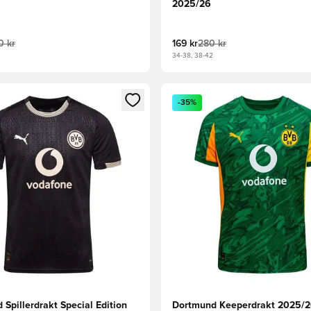
2025/26
0 kr
169 kr
280 kr
34-38, 38-42
som medlem
Modal for å logge inn eller registrere deg som medlem
Åpner en Modal for å logge i
-35%
Spillerdrakt Special Edition
Dortmund Keeperdrakt 2025/