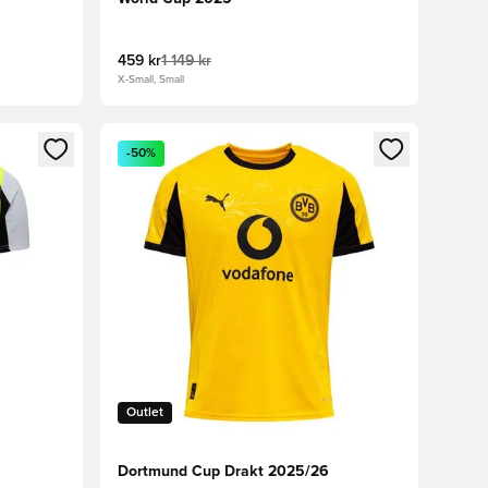
459 kr
1 149 kr
X-Small, Small
nn eller registrere deg som medlem
Åpner en Modal for å logge inn eller registrere 
-50%
Outlet
Dortmund Cup Drakt 2025/26