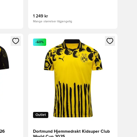
1 249 kr
Mange størrelser tilgjengelig
nn eller registrere deg som medlem
Åpner en Modal for å logge inn eller registrere 
-60%
Outlet
/26
Dortmund Hjemmedrakt Kidsuper Club
World Cup 2025