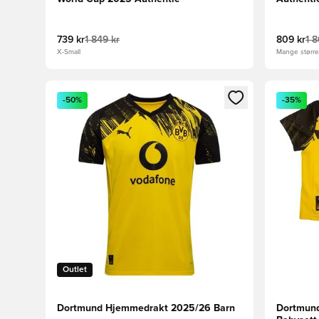
739 kr
1 849 kr
809 kr
1 
X-Small
Mange størrel
Åpner en Modal for å logge inn eller registrere deg 
Åpner en 
-50%
-35%
Outlet
Dortmund Hjemmedrakt 2025/26 Barn
Dortmun