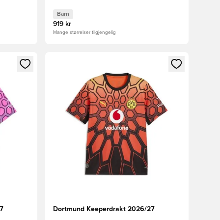
Barn
919 kr
Mange størrelser tilgjengelig
nn eller registrere deg som medlem
Åpner en Modal for å logge inn eller registrere 
7
Dortmund Keeperdrakt 2026/27