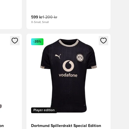
599 kr
1 200 kr
X-Small, Small
nn eller registrere deg som medlem
Åpner en Modal for å logge inn eller registrere 
-35%
Player edition
on
Dortmund Spillerdrakt Special Edition