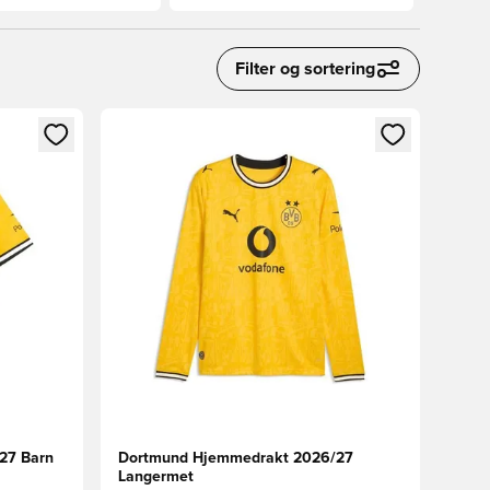
Filter og sortering
nn eller registrere deg som medlem
Åpner en Modal for å logge inn eller registrere 
27 Barn
Dortmund Hjemmedrakt 2026/27
Langermet