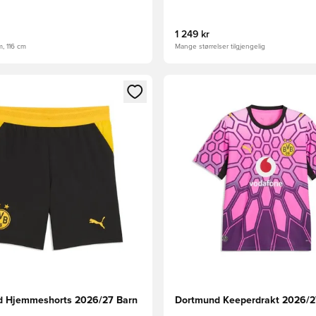
1 249 kr
m, 116 cm
Mange størrelser tilgjengelig
som medlem
Modal for å logge inn eller registrere deg som medlem
Åpner en Modal for å logge i
 Hjemmeshorts 2026/27 Barn
Dortmund Keeperdrakt 2026/2