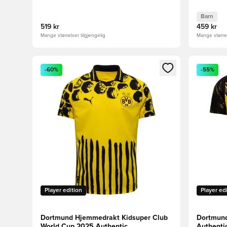
Barn
519 kr
459 kr
Mange størrelser tilgjengelig
Mange størrel
Åpner en Modal for å logge inn eller registrere deg 
Åpner en 
-60%
-55%
Player edition
Player ed
Dortmund Hjemmedrakt Kidsuper Club
Dortmun
World Cup 2025 Authentic
Authenti