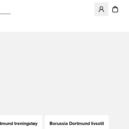
Åpner en Modal f
tmund treningstøy
Borussia Dortmund livsstil