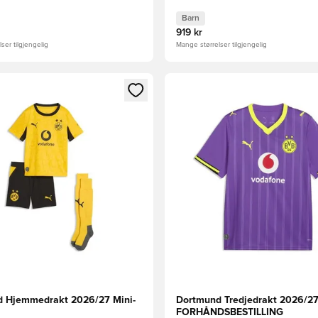
Barn
919 kr
ser tilgjengelig
Mange størrelser tilgjengelig
som medlem
Modal for å logge inn eller registrere deg som medlem
Åpner en Modal for å logge i
 Hjemmedrakt 2026/27 Mini-
Dortmund Tredjedrakt 2026/2
FORHÅNDSBESTILLING