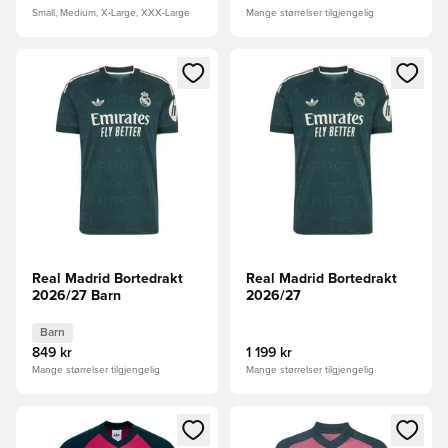
Small, Medium, X-Large, XXX-Large
Mange størrelser tilgjengelig
Åpner en Modal for å logge inn eller registrere deg som me
Åpner en Modal for å logge in
Real Madrid Bortedrakt
Real Madrid Bortedrakt
2026/27 Barn
2026/27
Barn
849 kr
1 199 kr
Mange størrelser tilgjengelig
Mange størrelser tilgjengelig
Åpner en Modal for å logge inn eller registrere deg som me
Åpner en Modal for å logge in