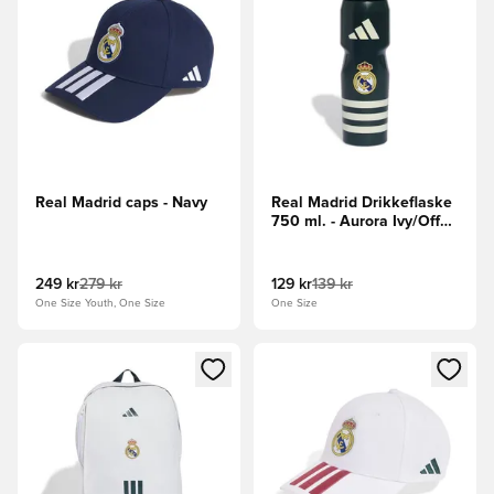
Real Madrid caps - Navy
Real Madrid Drikkeflaske
750 ml. - Aurora Ivy/Off
white
249 kr
279 kr
129 kr
139 kr
One Size Youth, One Size
One Size
Åpner en Modal for å logge inn eller registrere deg som me
Åpner en Modal for å logge in