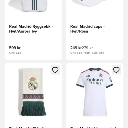
Real Madrid Ryggsekk -
Real Madrid caps -
Hvit/Aurora Ivy
Hvit/Rosa
599 kr
249 kr
279 kr
One Size
One Size Youth, One Size
Åpner en Modal for å logge inn eller registrere deg som me
Åpner en Modal for å logge in