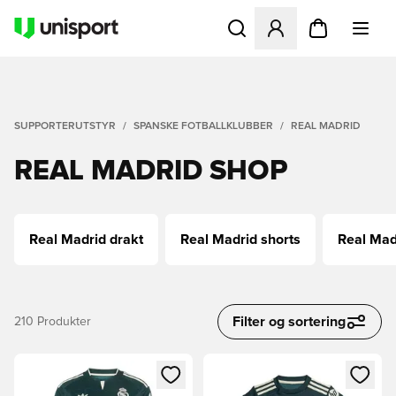
Åpner en Modal for å logge 
SUPPORTERUTSTYR
SPANSKE FOTBALLKLUBBER
REAL MADRID
REAL MADRID SHOP
Real Madrid drakt
Real Madrid shorts
Real Mad
Filter og sortering
210
Produkter
Åpner en Modal for å logge inn eller registrere deg som me
Åpner en Modal for å logge in