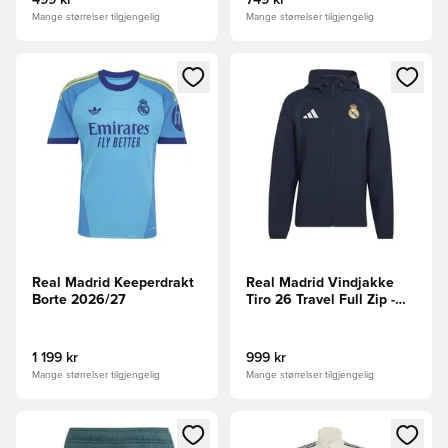
499 kr
749 kr
Mange størrelser tilgjengelig
Mange størrelser tilgjengelig
Åpner en Modal for å logge inn eller registrere deg som me
Åpner en Modal for å logge in
Real Madrid Keeperdrakt
Real Madrid Vindjakke
Borte 2026/27
Tiro 26 Travel Full Zip -
Mørk marineblå
1 199 kr
999 kr
Mange størrelser tilgjengelig
Mange størrelser tilgjengelig
Åpner en Modal for å logge inn eller registrere deg som me
Åpner en Modal for å logge in