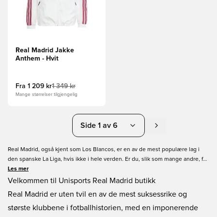
Real Madrid Jakke
Anthem - Hvit
Fra
1 209 kr
1 349 kr
Mange størrelser tilgjengelig
Side 1 av 6
Real Madrid, også kjent som Los Blancos, er en av de mest populære lag i
den spanske La Liga, hvis ikke i hele verden. Er du, slik som mange andre, fan
av den spanske toppklubben, så er dette siden du har bruk for. Vår online
Les mer
Real Madrid shop inneholder noen av de beste, feteste og mest unike Real
Velkommen til Unisports Real Madrid butikk
Madrid produkter på markedet. Finn trøyer, spillerdrakter, treningstøj og mye
Real Madrid er uten tvil en av de mest suksessrike og
mere merchandise her! Lave priser, og hurtig levering hos Unisport.
største klubbene i fotballhistorien, med en imponerende