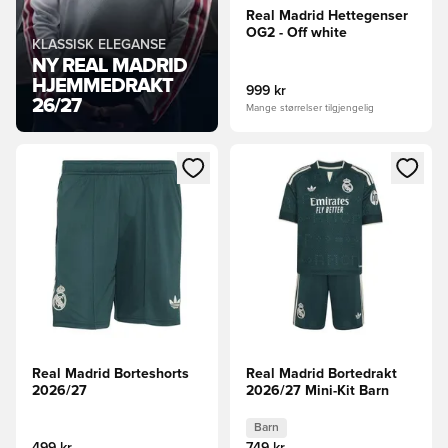
Real Madrid Hettegenser
OG2 - Off white
KLASSISK ELEGANSE
NY REAL MADRID
HJEMMEDRAKT
999 kr
26/27
Mange størrelser tilgjengelig
Åpner en Modal for å logge inn eller registrere deg som me
Åpner en Modal for å logge in
Real Madrid Borteshorts
Real Madrid Bortedrakt
2026/27
2026/27 Mini-Kit Barn
Barn