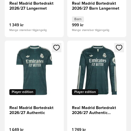
Real Madrid Bortedrakt
Real Madrid Bortedrakt
2026/27 Langermet
2026/27 Barn Langermet
Barn
1 349 kr
999 kr
Mange størrelser tilgjengelig
Mange størrelser tilgjengelig
Åpner en Modal for å logge inn eller registrere deg som me
Åpner en Modal for å logge in
Player edition
Player edition
Real Madrid Bortedrakt
Real Madrid Bortedrakt
2026/27 Authentic
2026/27 Authentic
Langermet
1 649 kr
1 749 kr