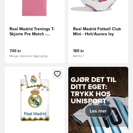
Real Madrid Trenings T-
Real Madrid Fotball Club
Skjorte Pre Match -
Mini - Hvit/Aurora Ivy
Rosa/Aurora Ivy
749 kr
189 kr
Mange størrelser tilgjengelig
Ball Sz. 1
Åpner en Modal for å logge inn eller registrere deg som me
GJØR DET TIL
DITT EGET:
TRYKK HOS
UNISPORT
Les mer