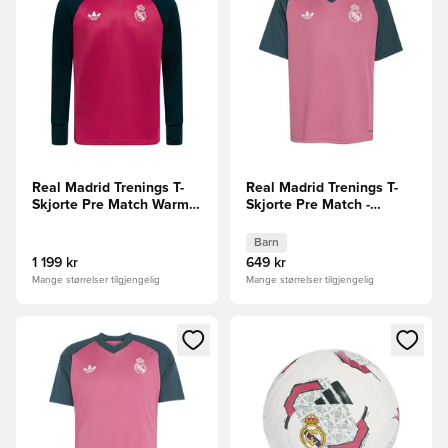
Real Madrid Trenings T-
Real Madrid Trenings T-
Skjorte Pre Match Warm
Skjorte Pre Match -
Top - Rosa/Aurora Ivy
Rosa/Aurora Ivy Barn
Barn
1 199 kr
649 kr
Mange størrelser tilgjengelig
Mange størrelser tilgjengelig
Åpner en Modal for å logge inn eller registrere deg som me
Åpner en Modal for å logge in