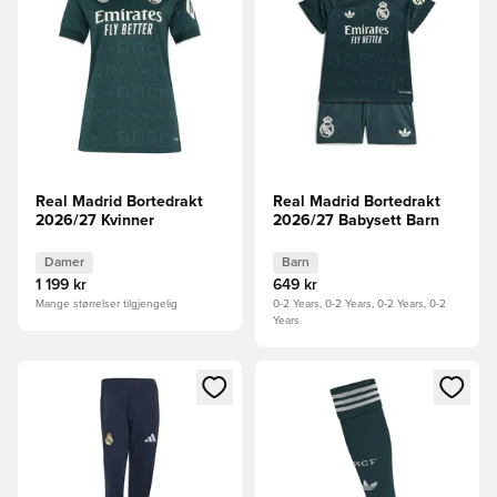
Real Madrid Bortedrakt
Real Madrid Bortedrakt
2026/27 Kvinner
2026/27 Babysett Barn
Damer
Barn
1 199 kr
649 kr
Mange størrelser tilgjengelig
0-2 Years, 0-2 Years, 0-2 Years, 0-2
Years
Åpner en Modal for å logge inn eller registrere deg som me
Åpner en Modal for å logge in