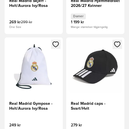
Real Madrid Skjerf -
Real Madrid Hjemmedrakt
Hvit/Aurora Ivy/Rosa
2026/27 Kvinner
Damer
269 kr
299 kr
1 199 kr
One Size
Mange størrelser tilgjengelig
Åpner en Modal for å logge inn eller registrere deg som me
Åpner en Modal for å logge in
Real Madrid Gympose -
Real Madrid caps -
Hvit/Aurora Ivy/Rosa
Svart/Hvit
249 kr
279 kr