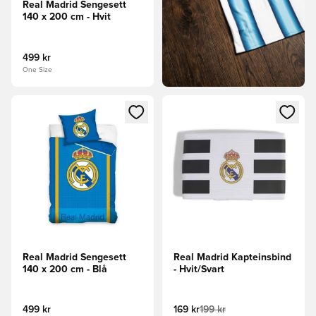
Real Madrid Sengesett
140 x 200 cm - Hvit
499 kr
One Size
Åpner en Modal for å logge inn eller registrere deg som me
Åpner en Modal for å logge in
Real Madrid Sengesett
Real Madrid Kapteinsbind
140 x 200 cm - Blå
- Hvit/Svart
499 kr
169 kr
199 kr