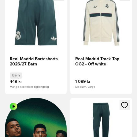
Real Madrid Borteshorts
Real Madrid Track Top
2026/27 Barn
OG2 - Off white
Barn
449 kr
1 099 kr
Mange størrelser tilgjengelig
Medium, Large
Åpner en Modal for å logge in