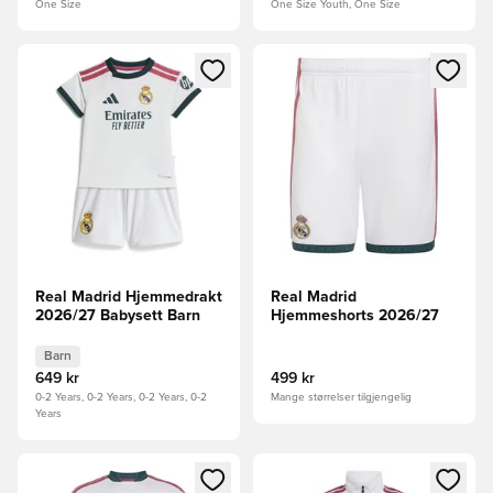
One Size
One Size Youth, One Size
Åpner en Modal for å logge inn eller registrere deg som me
Åpner en Modal for å logge in
Real Madrid Hjemmedrakt
Real Madrid
2026/27 Babysett Barn
Hjemmeshorts 2026/27
Barn
649 kr
499 kr
0-2 Years, 0-2 Years, 0-2 Years, 0-2
Mange størrelser tilgjengelig
Years
Åpner en Modal for å logge inn eller registrere deg som me
Åpner en Modal for å logge in