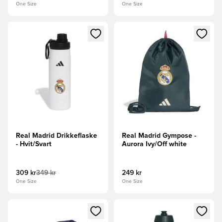
One Size
One Size
Åpner en Modal for å logge inn eller registrere deg som me
Åpner en Modal for å logge in
Real Madrid Drikkeflaske
Real Madrid Gympose -
- Hvit/Svart
Aurora Ivy/Off white
309 kr
349 kr
249 kr
One Size
One Size
Åpner en Modal for å logge inn eller registrere deg som me
Åpner en Modal for å logge in