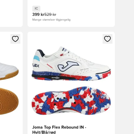
IC
399 kr
529 kr
Mange størrelser tilgjengelig
nn eller registrere deg som medlem
Åpner en Modal for å logge inn eller registrere 
Joma Top Flex Rebound IN -
Hvit/Blå/rød