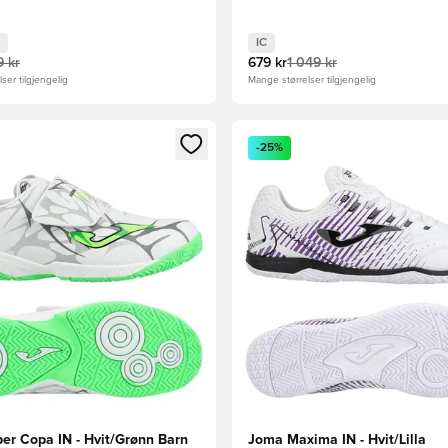
IC
 kr
679 kr
1 049 kr
ser tilgjengelig
Mange størrelser tilgjengelig
som medlem
Modal for å logge inn eller registrere deg som medlem
Åpner en Modal for å logge i
-25%
er Copa IN - Hvit/Grønn Barn
Joma Maxima IN - Hvit/Lilla