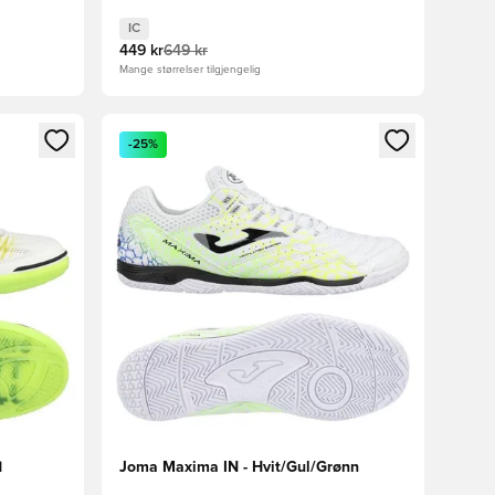
IC
449 kr
649 kr
Mange størrelser tilgjengelig
nn eller registrere deg som medlem
Åpner en Modal for å logge inn eller registrere 
-25%
d
Joma Maxima IN - Hvit/Gul/Grønn