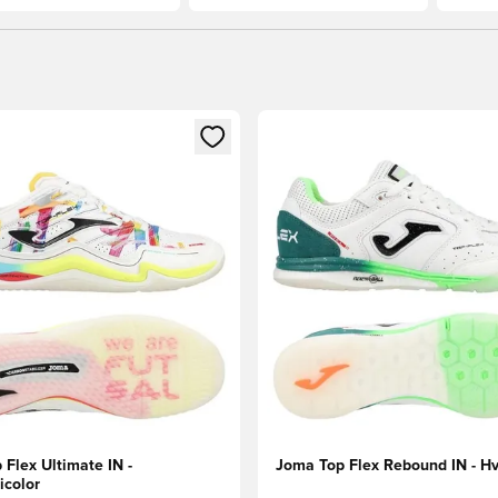
som medlem
Modal for å logge inn eller registrere deg som medlem
Åpner en Modal for å logge i
Flex Ultimate IN -
Joma Top Flex Rebound IN - Hv
icolor