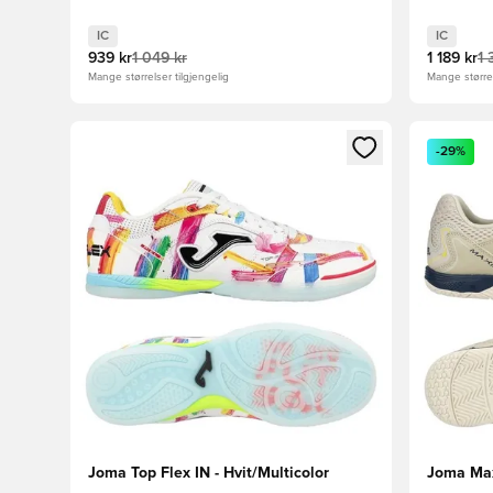
IC
IC
939 kr
1 049 kr
1 189 kr
1 
Mange størrelser tilgjengelig
Mange størrel
Åpner en Modal for å logge inn eller registrere deg 
Åpner en 
-29%
Joma Top Flex IN - Hvit/Multicolor
Joma Max