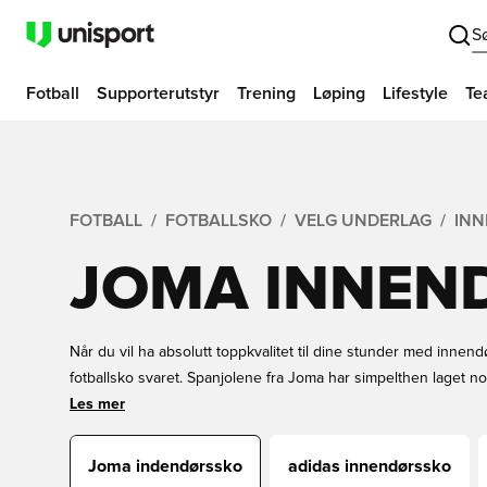
S
Fotball
Supporterutstyr
Trening
Løping
Lifestyle
Te
FOTBALL
FOTBALLSKO
VELG UNDERLAG
INN
JOMA INNEN
Når du vil ha absolutt toppkvalitet til dine stunder med innend
fotballsko svaret. Spanjolene fra Joma har simpelthen laget
noensinne er laget, og de er helt outstanding på alle måter.
Les mer
Joma indendørssko
adidas innendørssko