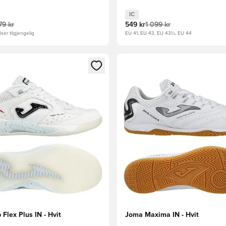
IC
79 kr
549 kr
1 099 kr
ser tilgjengelig
EU 41, EU 43, EU 43½, EU 44
som medlem
Modal for å logge inn eller registrere deg som medlem
Åpner en Modal for å logge i
Flex Plus IN - Hvit
Joma Maxima IN - Hvit