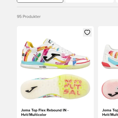
95
Produkter
Åpner en Modal for å logge inn eller registrere deg 
Åpner en 
Joma Top Flex Rebound IN -
Joma Top 
Hvit/Multicolor
Hvit/Mult