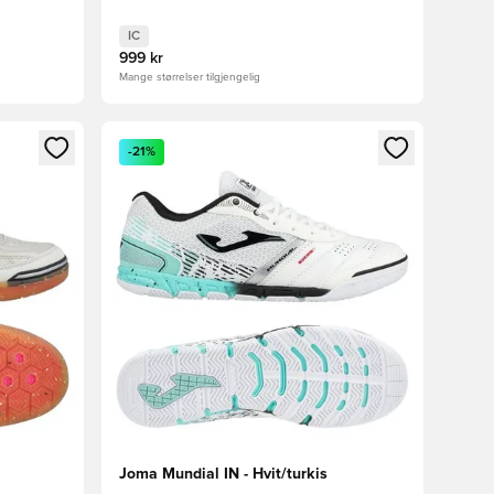
IC
999 kr
Mange størrelser tilgjengelig
nn eller registrere deg som medlem
Åpner en Modal for å logge inn eller registrere 
-21%
Joma Mundial IN - Hvit/turkis