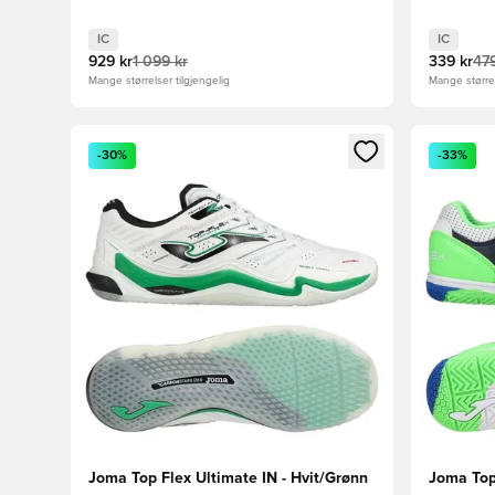
IC
IC
929 kr
1 099 kr
339 kr
479
Mange størrelser tilgjengelig
Mange størrel
Åpner en Modal for å logge inn eller registrere deg 
Åpner en 
-30%
-33%
Joma Top Flex Ultimate IN - Hvit/Grønn
Joma Top