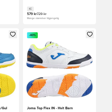
IC
579 kr
729 kr
Mange størrelser tilgjengelig
nn eller registrere deg som medlem
Åpner en Modal for å logge inn eller registrere 
-40%
å/Gul
Joma Top Flex IN - Hvit Barn