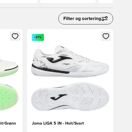
Filter og sortering
nn eller registrere deg som medlem
Åpner en Modal for å logge inn eller registrere 
-31%
it/Grønn
Joma LIGA 5 IN - Hvit/Svart