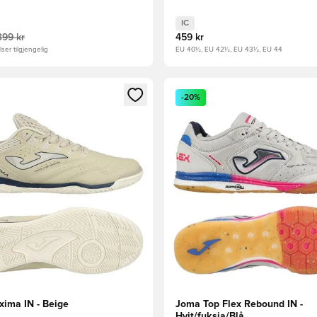
IC
399 kr
459 kr
ser tilgjengelig
EU 40½, EU 42½, EU 43½, EU 44
som medlem
Modal for å logge inn eller registrere deg som medlem
Åpner en Modal for å logge i
-20%
ima IN - Beige
Joma Top Flex Rebound IN -
Hvit/fuksia/Blå