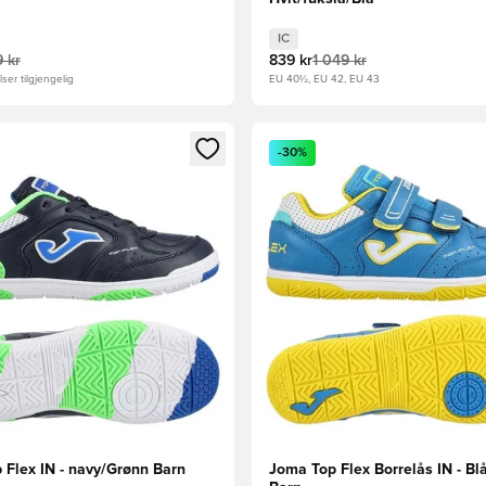
IC
 kr
839 kr
1 049 kr
ser tilgjengelig
EU 40½, EU 42, EU 43
som medlem
Modal for å logge inn eller registrere deg som medlem
Åpner en Modal for å logge i
-30%
 Flex IN - navy/Grønn Barn
Joma Top Flex Borrelås IN - Bl