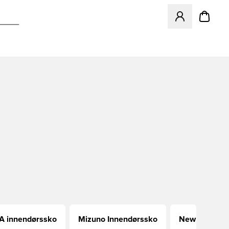
Åpner en Modal f
 innendørssko
Mizuno Innendørssko
New Balance