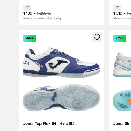
IC
IC
1 139 kr
1 269 kr
1 319 kr
1 
Mange størrelser tilgjengelig
Mange størrel
Åpner en Modal for å logge inn eller registrere deg 
Åpner en 
-46%
-25%
Joma Top Flex IN - Hvit/Blå
Joma Skil