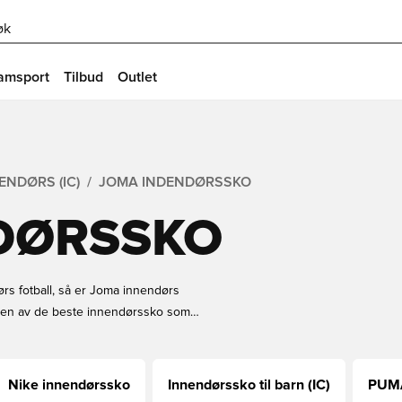
øk
amsport
Tilbud
Outlet
ENDØRS (IC)
JOMA INDENDØRSSKO
DØRSSKO
ørs fotball, så er Joma innendørs
 noen av de beste innendørssko som
Nike innendørssko
Innendørssko til barn (IC)
PUMA