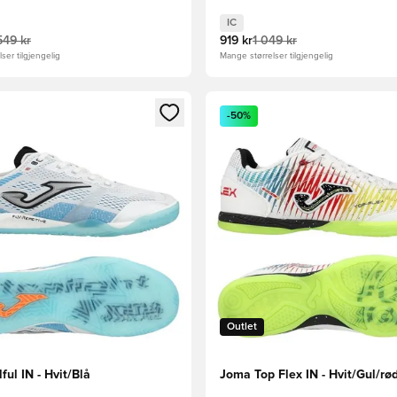
IC
549 kr
919 kr
1 049 kr
ser tilgjengelig
Mange størrelser tilgjengelig
som medlem
Modal for å logge inn eller registrere deg som medlem
Åpner en Modal for å logge i
-50%
Outlet
ful IN - Hvit/Blå
Joma Top Flex IN - Hvit/Gul/rø