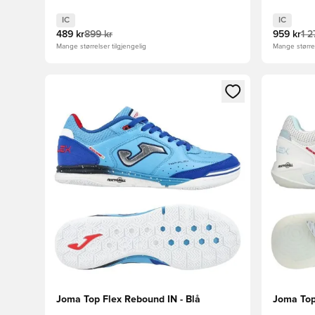
IC
IC
489 kr
899 kr
959 kr
1 2
Mange størrelser tilgjengelig
Mange størrel
Åpner en Modal for å logge inn eller registrere deg 
Åpner en 
Joma Top Flex Rebound IN - Blå
Joma Top 