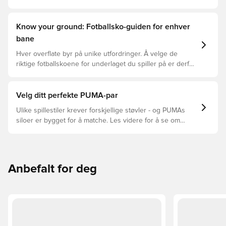
Know your ground: Fotballsko-guiden for enhver
bane
Hver overflate byr på unike utfordringer. Å velge de
riktige fotballskoene for underlaget du spiller på er derfor
nøkkelen for optimal prestasjon, skadeforebygging og
lang levetid for fotballskoen. Les videre for å se hvilke
fotballsko som er det beste valget for de forskjellige
Velg ditt perfekte PUMA-par
overflatene.
Ulike spillestiler krever forskjellige støvler - og PUMAs
siloer er bygget for å matche. Les videre for å se om
PUMA FUTURE, ULTRA eller KING passer perfekt for dine
behov.
Anbefalt for deg