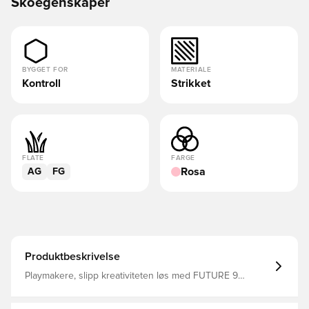
Skoegenskaper
BYGGET FOR
MATERIALE
Kontroll
Strikket
FLATE
FARGE
Rosa
AG
FG
Produktbeskrivelse
Playmakere, slipp kreativiteten løs med FUTURE 9
MATCH. Overdelen gir en fleksibel, sikker og støttende
passform takket være det myke, lette grunnmaterialet,