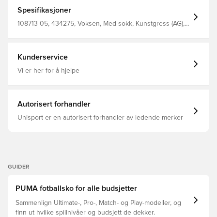
den elastiske strikkede kragen og den mellomhøye
konstruksjonen. Strategisk plasserte teksturerte soner på
Spesifikasjoner
overdelen gir bedre grep på ballen. Knotteform og -
plassering rundt dreiepunktet sørger for 360-graders
108713 05, 434275, Voksen, Med sokk, Kunstgress (AG),
smidighet og full bevegelsesfrihet – slik at du enkelt kan
Gress (FG), Kontroll, Future, Strikket, Match, PUMA, Menn,
riste av deg forsvarerne. Normal til bred passform
Damer, Fotballsko, Bra, Rosa, PUMA Showtime
Tåtype: Avrundet Lukking: Lisser Hæltype: Flat
Knotteform og -plassering rundt dreiepunktet gir
Kunderservice
ubegrenset 360°-bevegelse ved eksplosive
retningsskifter. FG/AG: Egnet for faste naturgress- og
Vi er her for å hjelpe
kunstgressbaner.
Autorisert forhandler
Unisport er en autorisert forhandler av ledende merker
GUIDER
PUMA fotballsko for alle budsjetter
Sammenlign Ultimate-, Pro-, Match- og Play-modeller, og
finn ut hvilke spillnivåer og budsjett de dekker.