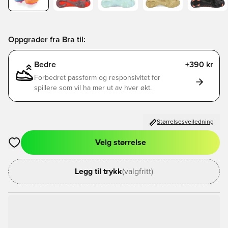
Oppgrader fra Bra til:
Bedre
+390 kr
Forbedret passform og responsivitet for
spillere som vil ha mer ut av hver økt.
Størrelsesveiledning
Velg størrelse
Åpner en Modal for å logge inn eller registrere deg som med
Legg til trykk
(valgfritt)