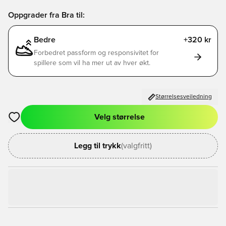
Oppgrader fra Bra til:
Bedre
+320 kr
Forbedret passform og responsivitet for
spillere som vil ha mer ut av hver økt.
Størrelsesveiledning
Velg størrelse
Åpner en Modal for å logge inn eller registrere deg som med
Legg til trykk
(valgfritt)