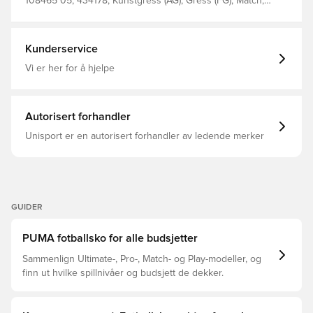
108465 05, 434178, Kunstgress (AG), Gress (FG), Match,
Bra, Voksen, Komfort, King, Syntetisk, Uten sokk, PUMA,
Hvit, Menn, Damer, Fotballsko, PUMA Showtime
Kunderservice
Vi er her for å hjelpe
Autorisert forhandler
Unisport er en autorisert forhandler av ledende merker
GUIDER
PUMA fotballsko for alle budsjetter
Sammenlign Ultimate-, Pro-, Match- og Play-modeller, og
finn ut hvilke spillnivåer og budsjett de dekker.