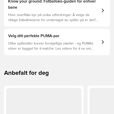
Know your ground: Fotballsko-guiden for enhver
bane
Hver overflate byr på unike utfordringer. Å velge de
riktige fotballskoene for underlaget du spiller på er derfor
nøkkelen for optimal prestasjon, skadeforebygging og
lang levetid for fotballskoen. Les videre for å se hvilke
fotballsko som er det beste valget for de forskjellige
Velg ditt perfekte PUMA-par
overflatene.
Ulike spillestiler krever forskjellige støvler - og PUMAs
siloer er bygget for å matche. Les videre for å se om
PUMA FUTURE, ULTRA eller KING passer perfekt for dine
behov.
Anbefalt for deg