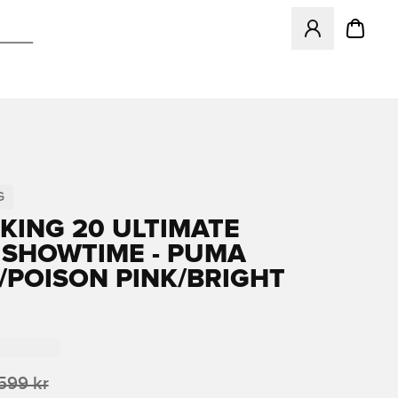
Åpner en Modal f
G
KING 20 ULTIMATE
 SHOWTIME - PUMA
/POISON PINK/BRIGHT
599 kr