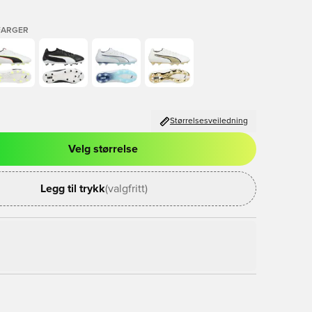
FARGER
Størrelsesveiledning
Velg størrelse
l for å logge inn eller registrere deg som medlem
Legg til trykk
(valgfritt)