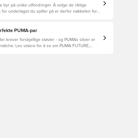
e byr på unike utfordringer. Å velge de riktige
 for underlaget du spiller på er derfor nøkkelen for
asjon, skadeforebygging og lang levetid for
 Les videre for å se hvilke fotballsko som er det
for de forskjellige overflatene.
perfekte PUMA-par
tiler krever forskjellige støvler - og PUMAs siloer er
 matche. Les videre for å se om PUMA FUTURE,
KING passer perfekt for dine behov.