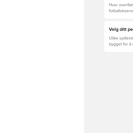
Hver overflat
fotballskoene
optimal prest
fotballskoen.
beste valget 
Velg ditt 
Ulike spilles
bygget for å
ULTRA eller 