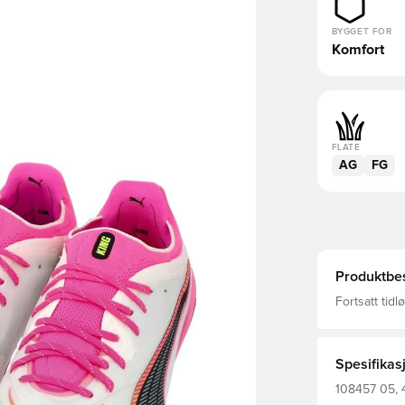
BYGGET FOR
Komfort
FLATE
AG
FG
Produktbes
Fortsatt tidl
generasjoner
kontroll, ba
ballfølelse s
ballen, hard
Spesifikas
funksjonelt 
hælpolstring
108457 05, 4
sørger for ko
Komfort, Kin