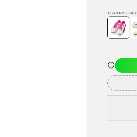
TILGJENGELIGE 
Åpner en Moda