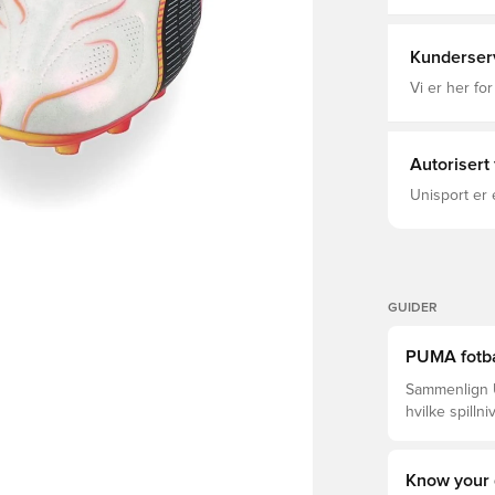
en lett ytte
Damer, Fotb
optimal kontro
Normal Tåtyp
Kunderser
uttakbar inn
Lett ytterså
Vi er her for
Autorisert
Unisport er 
GUIDER
PUMA fotbal
Sammenlign Ul
hvilke spilln
Know your 