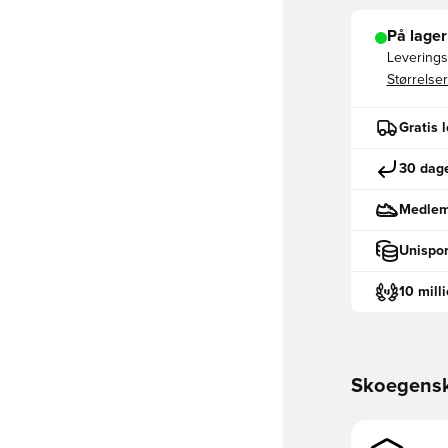
På lager
Leveringst
Størrelser
Gratis 
30 dage
Medlemm
Unispor
10 mill
Skoegens