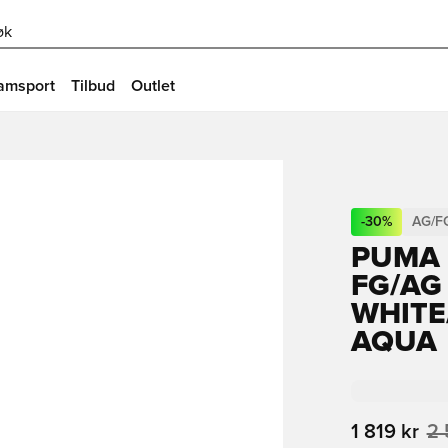
øk
amsport
Tilbud
Outlet
-
30
%
AG/F
PUMA 
FG/AG
WHITE
AQUA
1 819 kr
2 