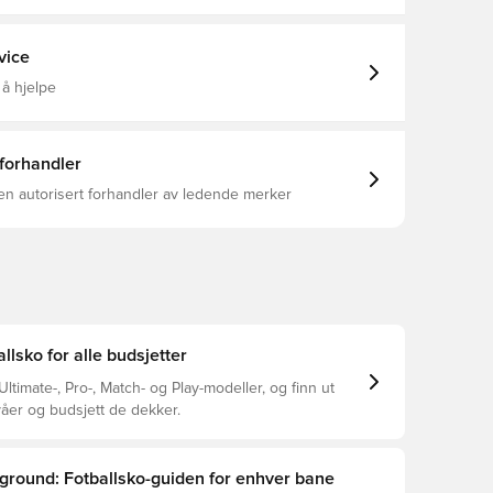
rsåle, egnet for faste underlag og kunstgress, for
allsko, Best, Hvit, PUMA Showtime
ll over bevegelsene dine og ballen. Bredde:
e: Avrundet Lukking: Snøring Hæltype: Flat Lett,
vice
ersåle med NanoGrip-teknologi for optimal komfort
le for faste underlag og kunstgress (FG/AG)
 å hjelpe
 forhandler
en autorisert forhandler av ledende merker
lsko for alle budsjetter
timate-, Pro-, Match- og Play-modeller, og finn ut
ivåer og budsjett de dekker.
ground: Fotballsko-guiden for enhver bane