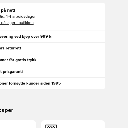
 på nett
id:
1-4 arbeidsdager
 på lager i butikken
levering ved kjøp over 999 kr
rs returrett
er får gratis trykk
t prisgaranti
ioner fornøyde kunder siden 1995
kaper