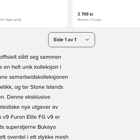
3 799 kr
ser tilgjengelig
Medium, X-Large
Side 1 av 1
offisielt slått seg sammen
 en helt unik kolleksjon i
Denne samarbeidskolleksjonen
etikk, og tar Stone Islands
en. Denne eksklusive
tastiske nye utgaver av
 v9 Furon Elite FG v9 er
ands superstjerne Bukayo
tt overdel i ett stykke mesh