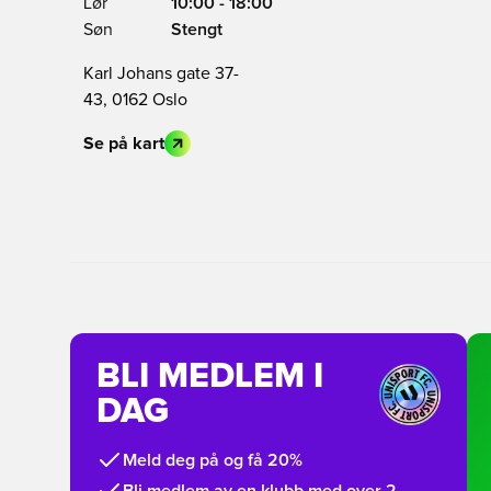
Lør
10:00 - 18:00
Søn
Stengt
Karl Johans gate 37-
43, 0162 Oslo
Se på kart
BLI MEDLEM I
DAG
Meld deg på og få 20%
Bli medlem av en klubb med over 2