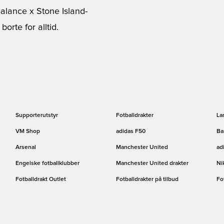
alance x Stone Island-
rte for alltid.
Supporterutstyr
Fotballdrakter
La
VM Shop
adidas F50
Ba
Arsenal
Manchester United
ad
Engelske fotballklubber
Manchester United drakter
Ni
Fotballdrakt Outlet
Fotballdrakter på tilbud
Fo