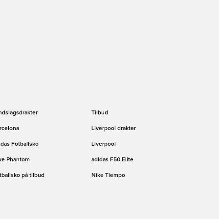
ndslagsdrakter
Tilbud
rcelona
Liverpool drakter
idas Fotballsko
Liverpool
ke Phantom
adidas F50 Elite
tballsko på tilbud
Nike Tiempo