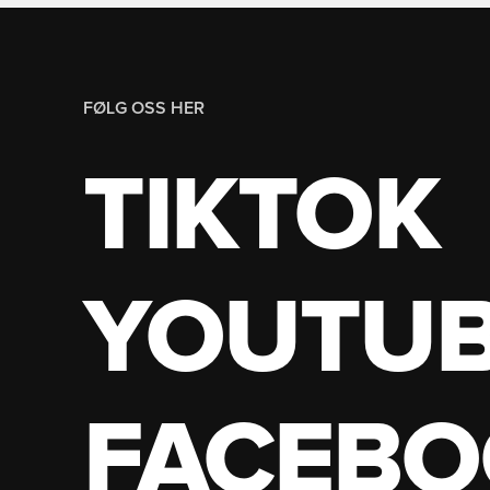
FØLG OSS HER
TIKTOK
YOUTU
FACEBO