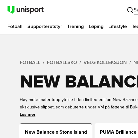
S
Fotball
Supporterutstyr
Trening
Løping
Lifestyle
Te
FOTBALL
FOTBALLSKO
VELG KOLLEKSJON
N
NEW BALANCE
Høy mote møter topp ytelse i den limited edition New Balance 
eksklusive slippet, som debuterte under VM på føttene til Buk
Furon v9 og Tekela v5. Opplev Stone Islands anerkjente mate
Les mer
trykk og høyglansede overflater. Innta banen med stil og sikre 
New Balance x Stone Island
PUMA Brilliance