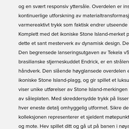
og en svært responsiv yttersåle. Overdelen er ins
kontinuerlige utforskning av materialtransformasj
varmereaktivt trykk som faktisk endrer utseende
Komplett med det ikoniske Stone Island-merket p
dette et sant mesterverk av dynamisk design. D
Den begrensede lanseringsutgaven av Tekela v5,
brasilianske stjerneskuddet Endrick, er en strålend
håndverk. Den slående høyglansede overdelen er 
ikoniske Stone Island-plagg, og gir spillet et luk
viser unike utførelser av Stone Island-merkinge
av såleplaten. Med skreddersydde trykk på lisser 
hver eneste detalj omhyggelig utformet. Sikre de
kolleksjonen representerer et sjeldent møtepunkt
og mote. Hev spillet ditt og gå ut på banen i n