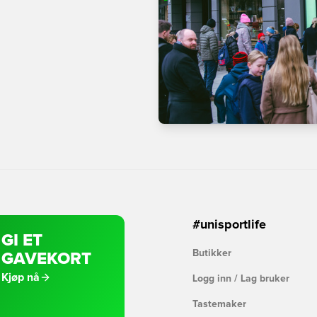
#unisportlife
GI ET
Butikker
GAVEKORT
Kjøp nå
Logg inn / Lag bruker
Tastemaker