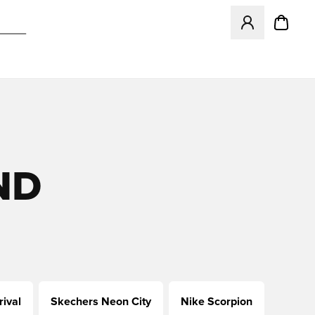
Åpner en Modal f
ND
ival
Skechers Neon City
Nike Scorpion
adidas