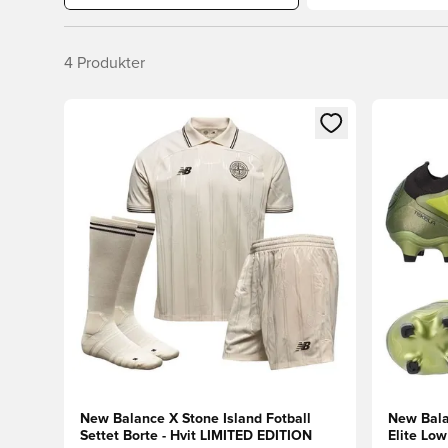
4
Produkter
Åpner en Modal for å logge inn eller registrere deg 
Åpner en 
New Balance X Stone Island Fotball
New Bala
Settet Borte - Hvit LIMITED EDITION
Elite Lo