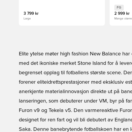
EDITION
FG
3 799 kr
2 999 kr
Large
Mange størrel
Elite ytelse møter high fashion New Balance har 
med det ikoniske merket Stone Island for å levere
begrenset opplag til fotballens største scene. 
forener eliteidrettsprestasjoner med eksklusiv est
anerkjente materialinnovasjon direkte ut på ban
lanseringen, som debuterer under VM, byr på fan
Furon v9 og Tekela v5. Den varmereaktive Furon
designet for ren fart og vil bli debutert av Engl
Saka. Denne banebrytende fotballskoen har en le