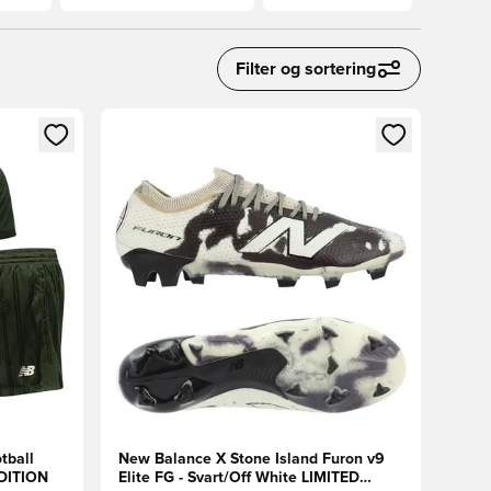
Filter og sortering
nn eller registrere deg som medlem
Åpner en Modal for å logge inn eller registrere 
tball
New Balance X Stone Island Furon v9
EDITION
Elite FG - Svart/Off White LIMITED