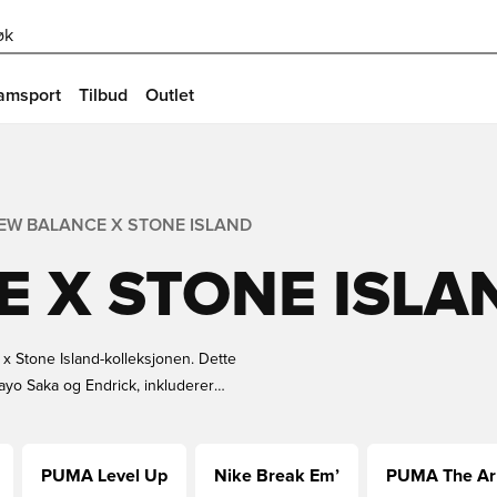
øk
amsport
Tilbud
Outlet
EW BALANCE X STONE ISLAND
 X STONE ISLA
x Stone Island-kolleksjonen. Dette
ayo Saka og Endrick, inkluderer
rialinnovasjon med varmereaktive
deg ditt par i dag.
PUMA Level Up
Nike Break Em’
PUMA The Arr