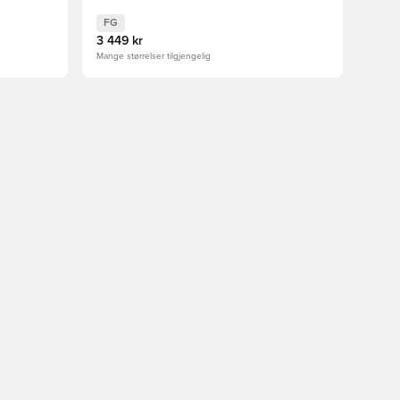
EDITION
FG
3 449 kr
Mange størrelser tilgjengelig