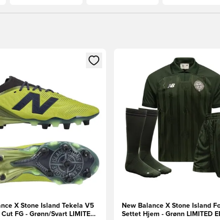
som medlem
Modal for å logge inn eller registrere deg som medlem
Åpner en Modal for å logge i
nce X Stone Island Tekela V5
New Balance X Stone Island Fo
w Cut FG - Grønn/Svart LIMITED
Settet Hjem - Grønn LIMITED 