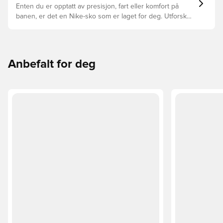
overflatene.
Enten du er opptatt av presisjon, fart eller komfort på
banen, er det en Nike-sko som er laget for deg. Utforsk
Phantom, Mercurial, og Tiempo og funksjonene deres for
å finne den perfekte passformen.
Anbefalt for deg