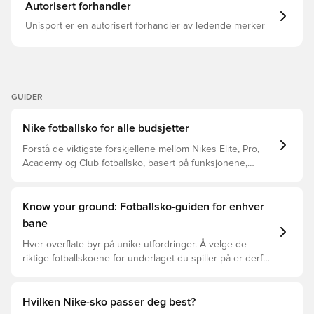
Autorisert forhandler
Unisport er en autorisert forhandler av ledende merker
GUIDER
Nike fotballsko for alle budsjetter
Forstå de viktigste forskjellene mellom Nikes Elite, Pro,
Academy og Club fotballsko, basert på funksjonene,
spilleren og prisklassen.
Know your ground: Fotballsko-guiden for enhver
bane
Hver overflate byr på unike utfordringer. Å velge de
riktige fotballskoene for underlaget du spiller på er derfor
nøkkelen for optimal prestasjon, skadeforebygging og
lang levetid for fotballskoen. Les videre for å se hvilke
fotballsko som er det beste valget for de forskjellige
Hvilken Nike-sko passer deg best?