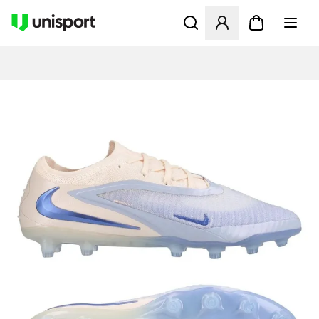
Åpner en Modal for å logge 