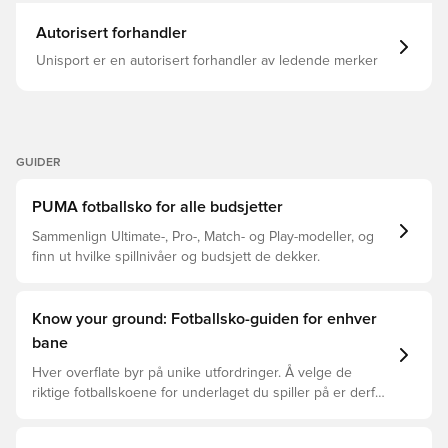
Autorisert forhandler
Unisport er en autorisert forhandler av ledende merker
GUIDER
PUMA fotballsko for alle budsjetter
Sammenlign Ultimate-, Pro-, Match- og Play-modeller, og
finn ut hvilke spillnivåer og budsjett de dekker.
Know your ground: Fotballsko-guiden for enhver
bane
Hver overflate byr på unike utfordringer. Å velge de
riktige fotballskoene for underlaget du spiller på er derfor
nøkkelen for optimal prestasjon, skadeforebygging og
lang levetid for fotballskoen. Les videre for å se hvilke