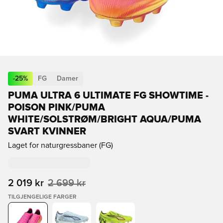
-
25
%
FG
Damer
PUMA ULTRA 6 ULTIMATE FG SHOWTIME -
POISON PINK/PUMA
WHITE/SOLSTRØM/BRIGHT AQUA/PUMA
SVART KVINNER
Laget for naturgressbaner (FG)
2 019 kr
2 699 kr
TILGJENGELIGE FARGER