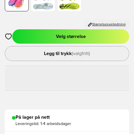
Størrelsesveiledning
Velg størrelse
Åpner en Modal for å logge inn eller registrere deg som med
Legg til trykk
(valgfritt)
På lager på nett
Leveringstid:
1-4 arbeidsdager