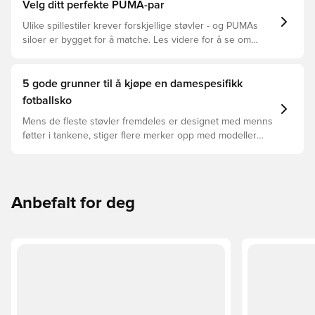
fotballsko som er det beste valget for de forskjellige
Velg ditt perfekte PUMA-par
overflatene.
Ulike spillestiler krever forskjellige støvler - og PUMAs
siloer er bygget for å matche. Les videre for å se om
PUMA FUTURE, ULTRA eller KING passer perfekt for dine
behov.
5 gode grunner til å kjøpe en damespesifikk
fotballsko
Mens de fleste støvler fremdeles er designet med menns
føtter i tankene, stiger flere merker opp med modeller
bygget spesielt for kvinnefoten - og det er noen
overbevisende grunner til å bytte.
Anbefalt for deg