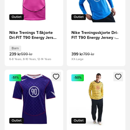
Outlet
Outlet
Nike Trenings T-Skjorte
Nike Treningsskjorte Dri-
Dri-FIT T90 Energy Jersey
FIT T90 Energy Jersey -
- Rosa/Svart Barn
Blå/Hvit Langermet
Barn
239 kr
599 kr
399 kr
799 kr
6-8 Years, 8-10 Years, 12-14 Years
XX-Large
Åpner en Modal for å logge inn eller registrere deg som me
Åpner en Modal for å logge in
-51%
-50%
Outlet
Outlet