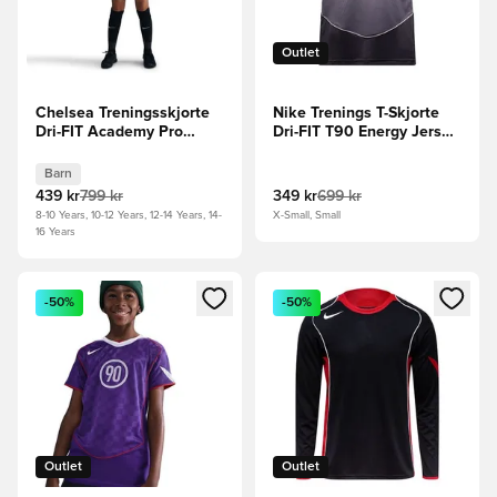
Outlet
Chelsea Treningsskjorte
Nike Trenings T-Skjorte
Dri-FIT Academy Pro
Dri-FIT T90 Energy Jersey
Warm Pre Match 3. -
- Mørke grå/Seil/Rød
Blå/Sølv Barn
Barn
439 kr
799 kr
349 kr
699 kr
8-10 Years, 10-12 Years, 12-14 Years, 14-
X-Small, Small
16 Years
Åpner en Modal for å logge inn eller registrere deg som me
Åpner en Modal for å logge in
-50%
-50%
Outlet
Outlet