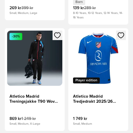
Barn
269 kr
399 kr
139 kr
289 kr
Small, Medium, Large
8-10 Years, 10-12 Years, 12-14 Years, 14-
16 Years
Åpner en Modal for å logge inn eller registrere deg som me
Åpner en Modal for å logge in
-30%
Player edition
Atletico Madrid
Atletico Madrid
Treningsjakke T90 Woven
Tredjedrakt 2025/26
GX 3. - Svart/Blå/Rød/Hvit
Vapor
869 kr
1 249 kr
1 749 kr
Small, Medium, X-Large
Small, Medium