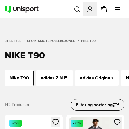
Åpner en Modal for å logge 
LIFESTYLE
SPORTSMOTE KOLLEKSJONER
NIKE T90
NIKE T90
Nike T90
adidas Z.N.E.
adidas Originals
N
Filter og sortering
142
Produkter
Åpner en Modal for å logge inn eller registrere deg som me
Åpner en Modal for å logge in
-25%
-25%