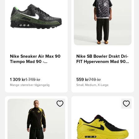
Nike Sneaker Air Max 90
Nike SB Bowler Drakt Dri-
Tiempo Mad 90 -
FIT Hypervenom Mad 90 -
Svart/Hvit/Neon LIMITED
Svart/Hvit LIMITED
EDITION
EDITION
1 309 kr
1 749 kr
559 kr
749 kr
Mange størrelser tilgjengelig
Small, Medium, X-Large
Åpner en Modal for å logge inn eller registrere deg som me
Åpner en Modal for å logge in