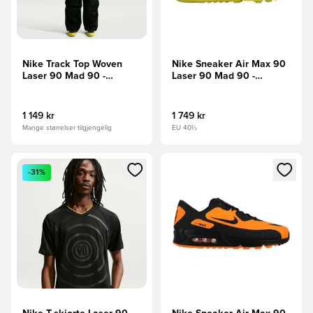
Nike Track Top Woven
Nike Sneaker Air Max 90
Laser 90 Mad 90 -
Laser 90 Mad 90 -
Svart/Lys LIMITED
Gul/Svart/Brannrød
EDITION
LIMITED EDITION
1 149 kr
1 749 kr
Mange størrelser tilgjengelig
EU 40½
Åpner en Modal for å logge inn eller registrere deg som me
Åpner en Modal for å logge in
-31%