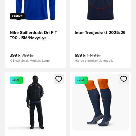
Outlet
Nike Spillerdrakt Dri-FIT
Inter Tredjedrakt 2025/26
T90 - Blå/Navy/Lys
Langermet
399 kr
799 kr
689 kr
1 149 kr
X-Small, Small, Medium, Large
Mange størrelser tilgjengelig
Åpner en Modal for å logge inn eller registrere deg som me
Åpner en Modal for å logge in
-40%
-26%