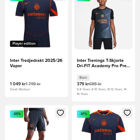
Player edition
Inter Tredjedrakt 2025/26
Inter Trenings T-Skjorte
Vapor
Dri-FIT Academy Pro Pre
Match 3. -
Svart/Tordenblå/Neon
Barn
oransje Barn
1 049 kr
1 749 kr
379 kr
699 kr
Small, Medium
6-8 Years, 8-10 Years, 10-12 Years, 14-
16 Years
Åpner en Modal for å logge inn eller registrere deg som me
Åpner en Modal for å logge in
-35%
-31%