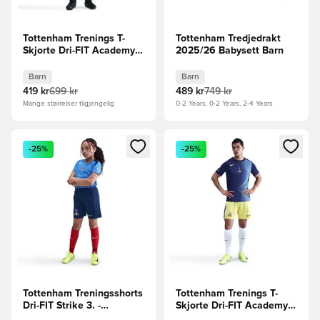
Tottenham Trenings T-
Tottenham Tredjedrakt
Skjorte Dri-FIT Academy
2025/26 Babysett Barn
Pro Pre Match 3. - Blå/Gul
Barn
Barn
Barn
419 kr
699 kr
489 kr
749 kr
Mange størrelser tilgjengelig
0-2 Years, 0-2 Years, 2-4 Years
Åpner en Modal for å logge inn eller registrere deg som me
Åpner en Modal for å logge in
-25%
-25%
Tottenham Treningsshorts
Tottenham Trenings T-
Dri-FIT Strike 3. -
Skjorte Dri-FIT Academy
Blå/Stillehavsblå/Gul Barn
Pro Pre Match 3. - Blå/Gul