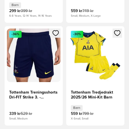
Barn
299 kr
399 kr
559 kr
749 kr
6-8 Years, 12-14 Years, 14-16 Years
Small, Medium, X-Large
Åpner en Modal for å logge inn eller registrere deg som me
Åpner en Modal for å logge in
-36%
-30%
Tottenham Treningsshorts
Tottenham Tredjedrakt
Dri-FIT Strike 3. -
2025/26 Mini-Kit Barn
Blå/Stillehavsblå/Gul
Barn
339 kr
529 kr
559 kr
799 kr
Small, Medium
X-Small, Small