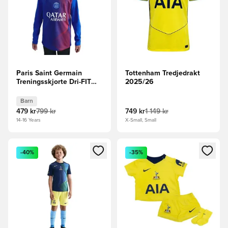
Paris Saint Germain
Tottenham Tredjedrakt
Treningsskjorte Dri-FIT
2025/26
Academy Pro Warm Pre
Match 3. - Hyper
Barn
Royal/Rød/Hvit Barn
479 kr
799 kr
749 kr
1 149 kr
14-16 Years
X-Small, Small
Åpner en Modal for å logge inn eller registrere deg som me
Åpner en Modal for å logge in
-40%
-35%