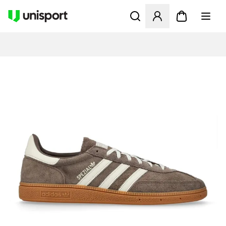
Åpner en Modal for å logge 