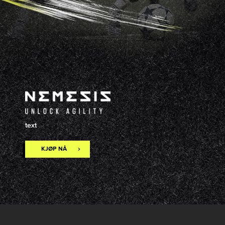
text
KJØP NÅ