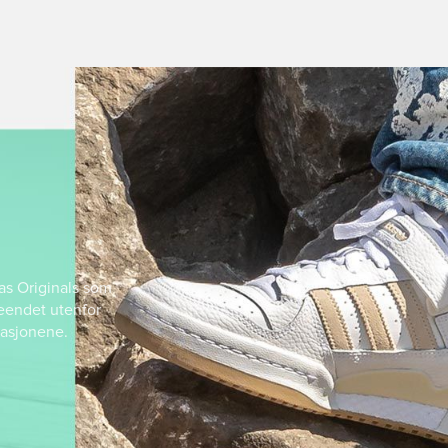
as Originals som
seendet utenfor
vasjonene.