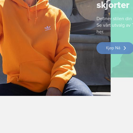
skjorter
Definer stilen di
Se vårt utvalg av
her.
Kjøp Nå