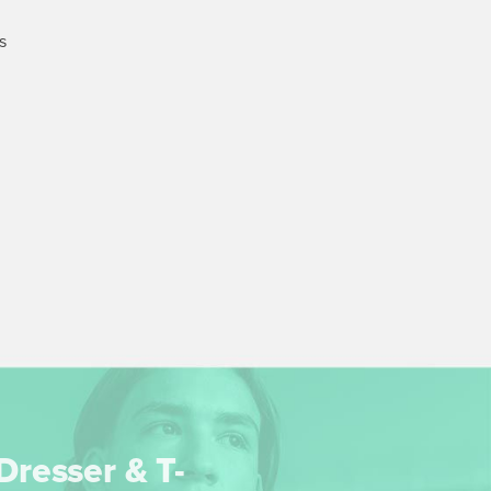
s
Dresser & T-