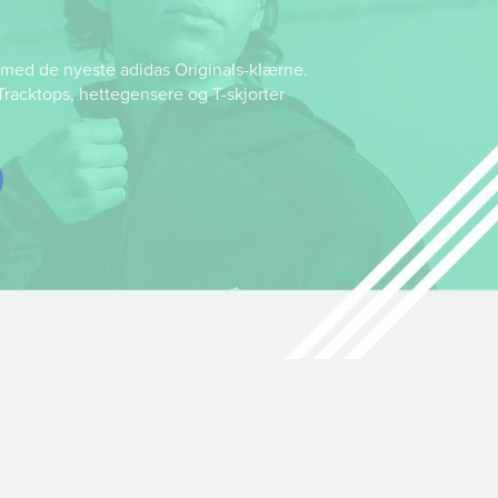
n med de nyeste adidas Originals-klærne.
 Tracktops, hettegensere og T-skjorter