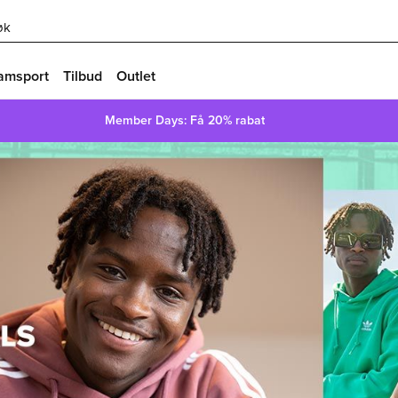
øk
amsport
Tilbud
Outlet
Member Days: Få 20% rabat