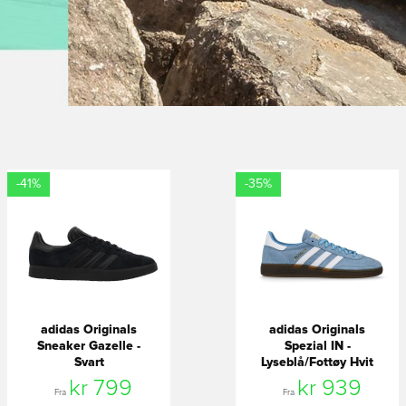
-41%
-35%
adidas Originals
adidas Originals
Sneaker Gazelle -
Spezial IN -
Svart
Lyseblå/Fottøy Hvit
kr 799
kr 939
Fra
Fra