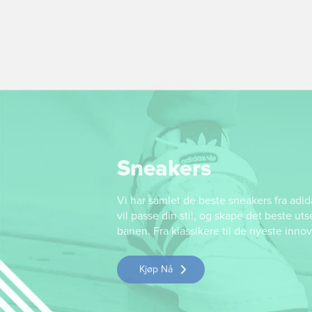
Sneakers
Vi har samlet de beste sneakers fra adid
vil passe din stil, og skape det beste ut
banen. Fra klassikere til de nyeste inno
Kjøp Nå