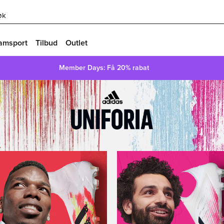
øk
amsport
Tilbud
Outlet
Member Days: Få 20% rabat