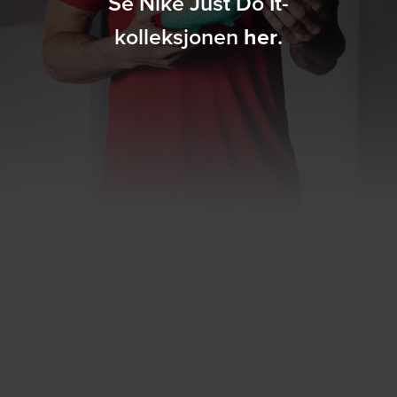
Se Nike Just Do It-
kolleksjonen
her
.