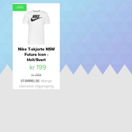
-26%
Nike T-skjorte NSW
Futura Icon -
Hvit/Svart
kr 199
kr 269
STØRRELSE
:
Mange
størrelser tilgjengelig