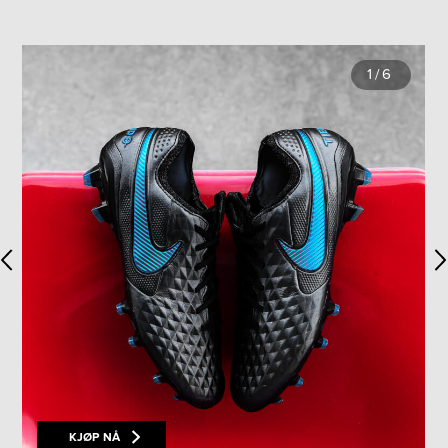
1
/
6
KJØP NÅ