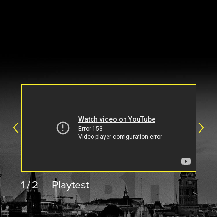
1/2
|
Playtest