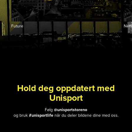
Future
Netfi
Hold deg oppdatert med
Unisport
Følg
@unisportstoreno
og bruk
#unisportlife
når du deler bildene dine med oss.