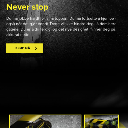
Never stop
Du må jobbe hardt for å nå toppen. Du må fortsette å kjempe -
også når det gjør vondt. Dette vil ikke hindre deg i å dominere
gatene. Du er aldri ferdig, og det nye designet minner deg på
akkurat dette!
KJØP NÅ