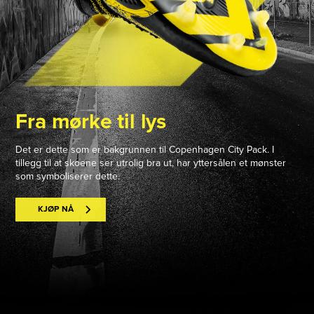
Fra mørke til lys
Det er dette som er bakgrunnen til Copenhagen City Pack. I
tillegg til at skoene ser utrolig bra ut, har yttersålen et mønster
som symboliserer dette.
KJØP NÅ