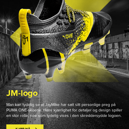
JM-logo
Man kan tydelig se at JayMike har satt sitt personlige preg på
PUMA ONE-skoene. Hans kjærlighet for detaljer og design spiller
en stor rolle, noe som tydelig vises i den skreddersydde logoen.