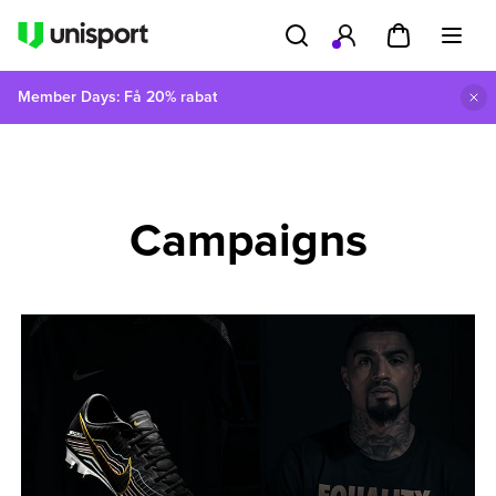
Member Days: Få 20% rabat
Campaigns