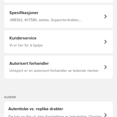
begynnelsen av 90-tallet AEROREADY kontrollerer
fuktighet for total fokus Ribbet V-hals Vanlig passform
100% resirkulert polyester
Spesifikasjoner
JM8362, 407586, adidas, Supporterdrakter,
Fotballdrakter, Menn, Damer, Korte ermer, Barn, rød
Kunderservice
Vi er her for å hjelpe
Autorisert forhandler
Unisport er en autorisert forhandler av ledende merker
GUIDER
Autentiske vs. replika drakter
De kan se like ut, men forskjellene er betydelige. Oppdag