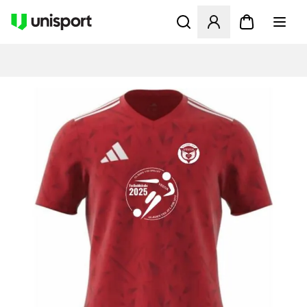
Åpner en Modal for å logge 