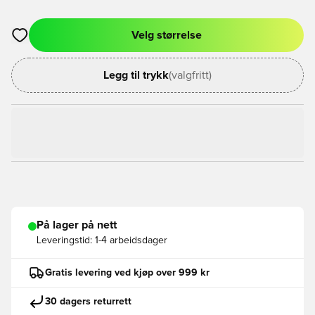
Velg størrelse
Åpner en Modal for å logge inn eller registrere deg som med
Legg til trykk
(valgfritt)
På lager på nett
Leveringstid:
1-4 arbeidsdager
Gratis levering ved kjøp over 999 kr
30 dagers returrett