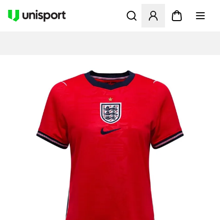
Åpner en Modal for å logge 