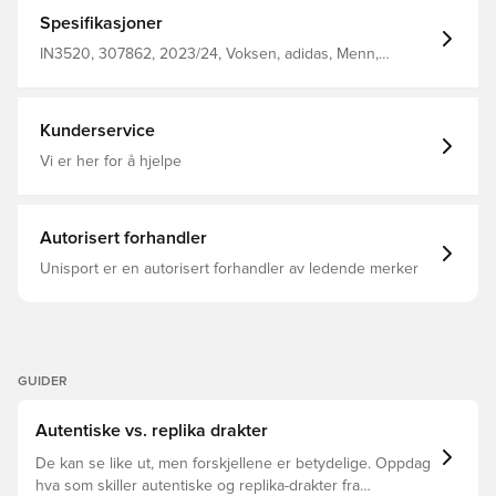
innflytelse rundt om i verden. Inspirert av en bro som
ligger i nærheten av stadion, har den et gjentatt
Spesifikasjoner
Lancashire Rose-inspirert geometrisk mønster på
forsiden. Autentisk modell med de samme teknologiene
IN3520, 307862, 2023/24, Voksen, adidas, Menn,
innlemmet i trøya som den spillerne skal ha på banen i
Fotballdrakter, Hjemmedrakt, Spillerdrakter, Korte ermer,
kamp for klubben HEAT.RDY er et spesialkonstruert
rød
materiale som transporterer fuktighet bort fra kroppen,
og etterlater deg fokusert, tørr og komfortabel Slim fit
Kunderservice
Laget av 100% polyester.
Vi er her for å hjelpe
Autorisert forhandler
Unisport er en autorisert forhandler av ledende merker
GUIDER
Autentiske vs. replika drakter
De kan se like ut, men forskjellene er betydelige. Oppdag
hva som skiller autentiske og replika-drakter fra