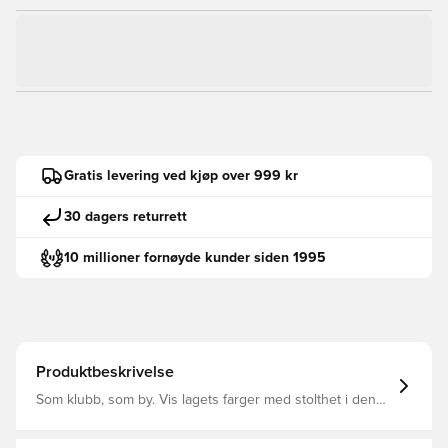
Gratis levering ved kjøp over 999 kr
30 dagers returrett
10 millioner fornøyde kunder siden 1995
Produktbeskrivelse
Som klubb, som by. Vis lagets farger med stolthet i denne
autentiske Manchester United 2023/24 hjemmeskjorten.
Trøyen er et mektig symbol på Manchesters evige