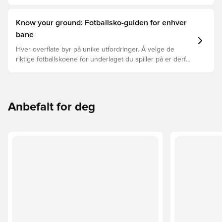
mellom Elite, Pro, League, og Club.
Know your ground: Fotballsko-guiden for enhver
bane
Hver overflate byr på unike utfordringer. Å velge de
riktige fotballskoene for underlaget du spiller på er derfor
nøkkelen for optimal prestasjon, skadeforebygging og
lang levetid for fotballskoen. Les videre for å se hvilke
fotballsko som er det beste valget for de forskjellige
overflatene.
Anbefalt for deg