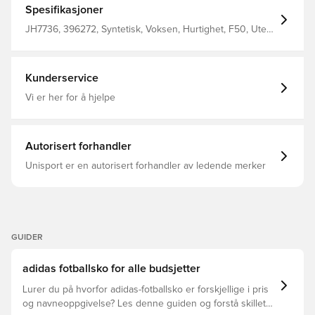
an adaptive laceless collar for solid lockdown and clean
Spesifikasjoner
striking. A lightweight Sprintplate outsole delivers serious
pace on fmultiple surfaces. Regular fit Laceless
JH7736, 396272, Syntetisk, Voksen, Hurtighet, F50, Uten
construction Fiberskin upper with Sprintgrid print Textile
sokk, adidas, Menn, Damer, Fotballsko, Kunstgress (AG),
lining Sprintplate 360 firm/multi-ground outsole
Gress (FG), League, Bra, Hvit, adidas Road to Glory
Kunderservice
Vi er her for å hjelpe
Autorisert forhandler
Unisport er en autorisert forhandler av ledende merker
GUIDER
adidas fotballsko for alle budsjetter
Lurer du på hvorfor adidas-fotballsko er forskjellige i pris
og navneoppgivelse? Les denne guiden og forstå skillet