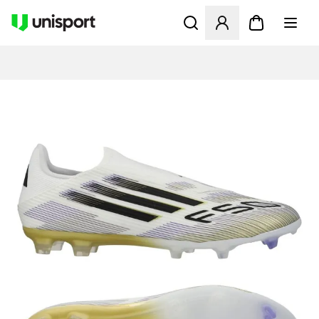
Åpner en Modal for å logge 