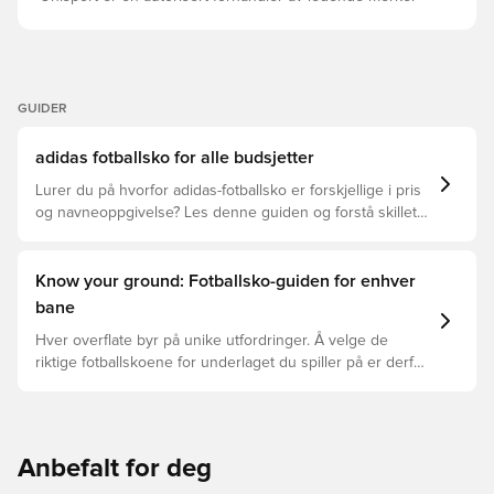
GUIDER
adidas fotballsko for alle budsjetter
Lurer du på hvorfor adidas-fotballsko er forskjellige i pris
og navneoppgivelse? Les denne guiden og forstå skillet
mellom Elite, Pro, League, og Club.
Know your ground: Fotballsko-guiden for enhver
bane
Hver overflate byr på unike utfordringer. Å velge de
riktige fotballskoene for underlaget du spiller på er derfor
nøkkelen for optimal prestasjon, skadeforebygging og
lang levetid for fotballskoen. Les videre for å se hvilke
fotballsko som er det beste valget for de forskjellige
overflatene.
Anbefalt for deg