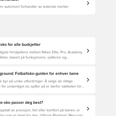
en autorisert forhandler av ledende merker
lsko for alle budsjetter
tigste forskjellene mellom Nikes Elite, Pro, Academy
llsko, basert på funksjonene, spilleren og
ground: Fotballsko-guiden for enhver bane
e byr på unike utfordringer. Å velge de riktige
 for underlaget du spiller på er derfor nøkkelen for
asjon, skadeforebygging og lang levetid for
 Les videre for å se hvilke fotballsko som er det
for de forskjellige overflatene.
ke-sko passer deg best?
pptatt av presisjon, fart eller komfort på banen, er
ko som er laget for deg. Utforsk Phantom, Mercurial,