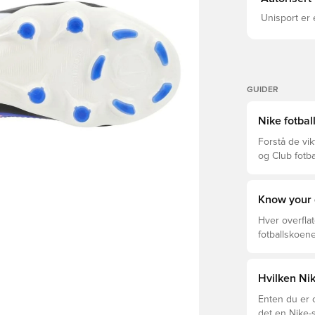
Unisport er 
GUIDER
Nike fotbal
Forstå de vik
og Club fotba
prisklassen.
Know your 
Hver overflat
fotballskoene
optimal prest
fotballskoen.
beste valget 
Hvilken Ni
Enten du er o
det en Nike-s