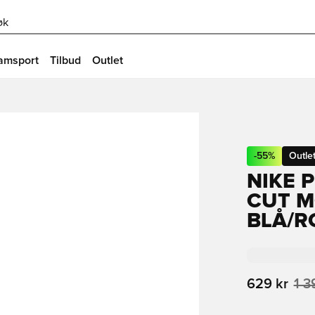
øk
amsport
Tilbud
Outlet
-
55
%
Outle
NIKE 
CUT M
BLÅ/R
629 kr
1 3