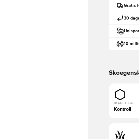
Gratis 
30 dage
Unispor
10 mill
Skoegens
BYGGET FOR
Kontroll