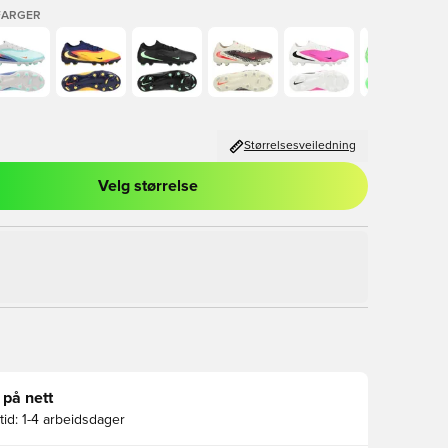
FARGER
Størrelsesveiledning
Velg størrelse
l for å logge inn eller registrere deg som medlem
 på nett
id:
1-4 arbeidsdager