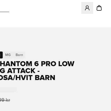
Åpner en Modal f
t
MG
Barn
PHANTOM 6 PRO LOW
G ATTACK -
OSA/HVIT BARN
99 kr