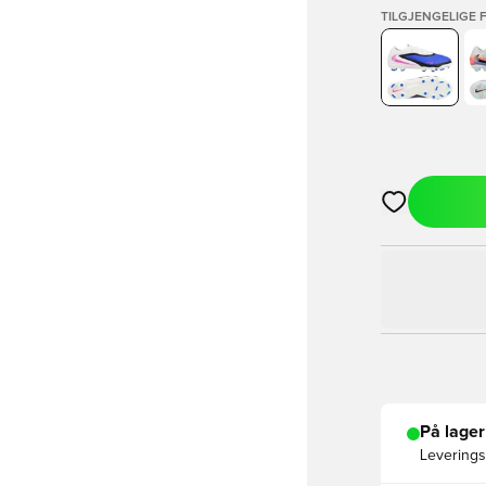
TILGJENGELIGE 
Åpner en Moda
På lager
Leveringst