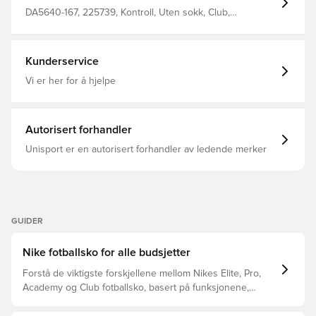
knotter til både naturlige- og kunstgressbaner. Vekt: 190
gram
DA5640-167, 225739, Kontroll, Uten sokk, Club,
Fotballsko, Damer, Menn, Voksen, Syntetisk, Hvit,
Phantom GT, Basic, Nike Motivation, Nike, Multi Ground
(MG)
Kunderservice
Vi er her for å hjelpe
Autorisert forhandler
Unisport er en autorisert forhandler av ledende merker
GUIDER
Nike fotballsko for alle budsjetter
Forstå de viktigste forskjellene mellom Nikes Elite, Pro,
Academy og Club fotballsko, basert på funksjonene,
spilleren og prisklassen.