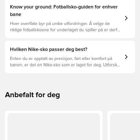
Know your ground: Fotballsko-guiden for enhver
bane
Hver overflate byr på unike utfordringer. Å velge de
riktige fotballskoene for underlaget du spiller på er derfor
nøkkelen for optimal prestasjon, skadeforebygging og
lang levetid for fotballskoen. Les videre for å se hvilke
fotballsko som er det beste valget for de forskjellige
Hvilken Nike-sko passer deg best?
overflatene.
Enten du er opptatt av presisjon, fart eller komfort på
banen, er det en Nike-sko som er laget for deg. Utforsk
Phantom, Mercurial, og Tiempo og funksjonene deres for
å finne den perfekte passformen.
Anbefalt for deg