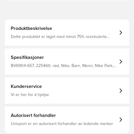
Produktbeskrivelse
Dette produktet er laget med minst 75% resirkulerte
polyesterfibre Dri-FIT er et pustende, hurtigtørkende
lettvektsmateriale, som leder fukt vekk fra kroppen, så du
alltid holdes tør, komfortabel og fokuseret Sidelommer, gir
mulighet for oppbevaring av personlige eiendeler
Spesifikasjoner
Overdel med en vandavisende finish, som holder deg tør
i lett regn Normal passform Fremstillet i 100% resirkulert
BV6904-657, 225460, rød, Nike, Barn, Menn, Nike Park,
polyester.
Regnjakke, Lange ermer, This Product Is Made With At
Least 75% Recycled Polyester Fibers
Kunderservice
Vi er her for å hjelpe
Autorisert forhandler
Unisport er en autorisert forhandler av ledende merker