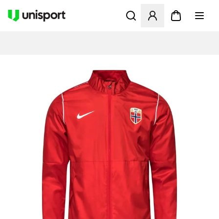
Åpner en Modal for å logge 