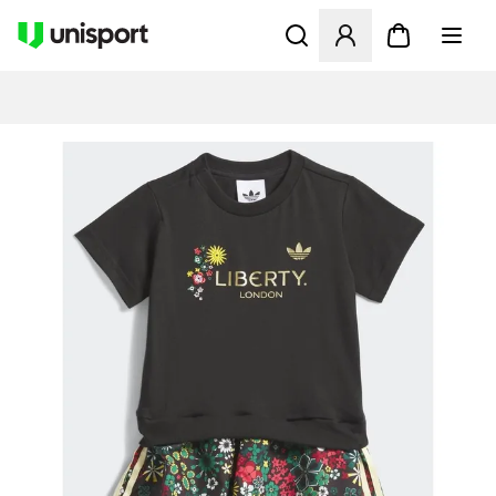
Åpner en Modal for å logge 