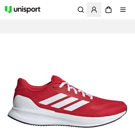
Åpner en Modal for å logge 