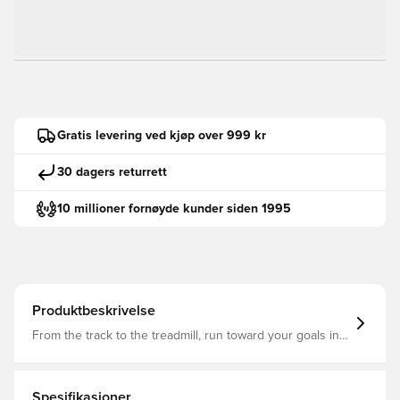
Gratis levering ved kjøp over 999 kr
30 dagers returrett
10 millioner fornøyde kunder siden 1995
Produktbeskrivelse
From the track to the treadmill, run toward your goals in
these running shoes from adidas. The cushy Cloudfoam
midsole feels soft and supportive from the minute you
step in. A breathable mesh upper and durable Adiwear
outsole make these go-to trainers perfect for all-day
Spesifikasjoner