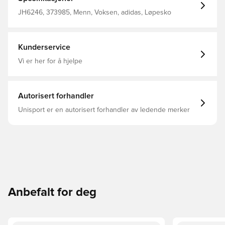
wear. Regular fit Lace closure Mesh upper Textile lining
OrthoLite® sockliner Cloudfoam midsole Weight: 304 g
JH6246, 373985, Menn, Voksen, adidas, Løpesko
(size UK 8.5) Midsole drop: 10 mm (heel 33 mm / forefoot
23 mm) Adiwear outsole
Kunderservice
Vi er her for å hjelpe
Autorisert forhandler
Unisport er en autorisert forhandler av ledende merker
Anbefalt for deg