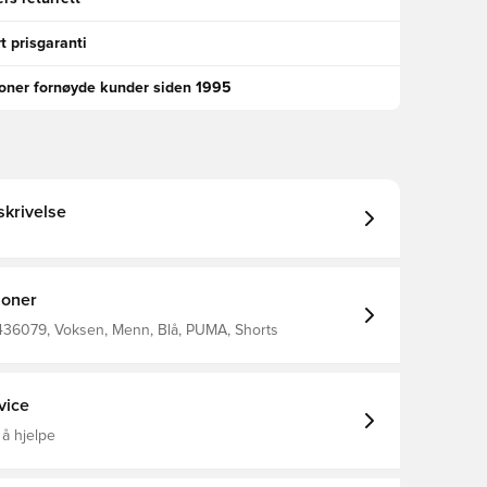
t prisgaranti
ioner fornøyde kunder siden 1995
krivelse
joner
436079, Voksen, Menn, Blå, PUMA, Shorts
vice
 å hjelpe