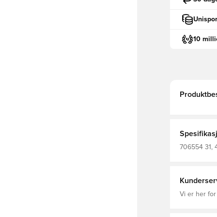
Unispor
10 mill
Produktbes
Spesifikas
706554 31, 
Kunderser
Vi er her for