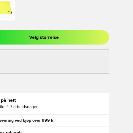
Velg størrelse
l for å logge inn eller registrere deg som medlem
 på nett
id:
4-7 arbeidsdager
levering ved kjøp over 999 kr
rs returrett