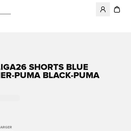
Åpner en Modal f
IGA26 SHORTS BLUE
ER-PUMA BLACK-PUMA
FARGER