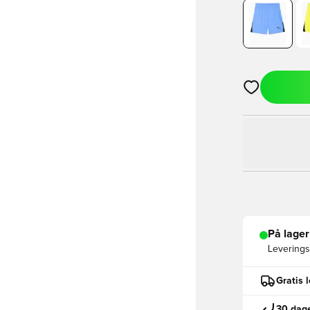
Åpner en Moda
På lager
Leveringst
Gratis 
30 dage