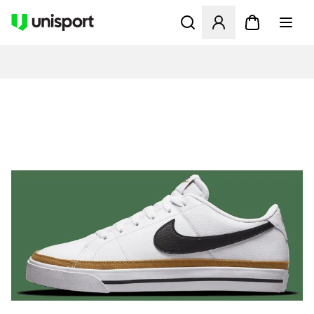
Åpner en Modal for å logge 