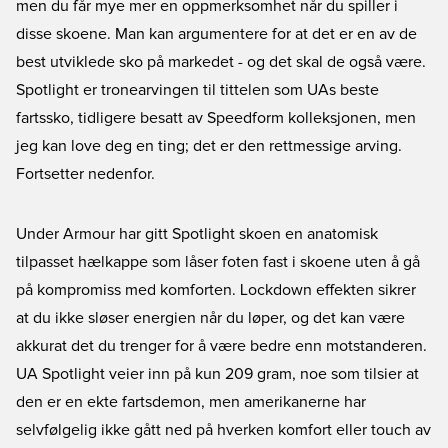
men du får mye mer en oppmerksomhet når du spiller i
disse skoene. Man kan argumentere for at det er en av de
best utviklede sko på markedet - og det skal de også være.
Spotlight er tronearvingen til tittelen som UAs beste
fartssko, tidligere besatt av Speedform kolleksjonen, men
jeg kan love deg en ting; det er den rettmessige arving.
Fortsetter nedenfor.
Under Armour har gitt Spotlight skoen en anatomisk
tilpasset hælkappe som låser foten fast i skoene uten å gå
på kompromiss med komforten. Lockdown effekten sikrer
at du ikke sløser energien når du løper, og det kan være
akkurat det du trenger for å være bedre enn motstanderen.
UA Spotlight veier inn på kun 209 gram, noe som tilsier at
den er en ekte fartsdemon, men amerikanerne har
selvfølgelig ikke gått ned på hverken komfort eller touch av