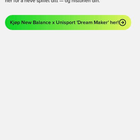
her for å heve spillet ditt — og historien din.
Kjøp New Balance x Unisport 'Dream Maker' her!