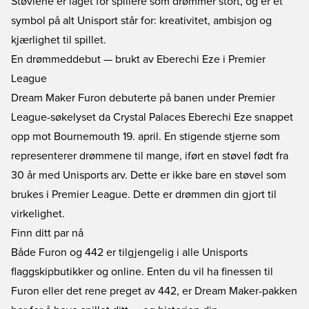
Støvlene er laget for spillere som drømmer stort, og er et
symbol på alt Unisport står for: kreativitet, ambisjon og
kjærlighet til spillet.
En drømmeddebut — brukt av Eberechi Eze i Premier
League
Dream Maker Furon debuterte på banen under Premier
League-søkelyset da Crystal Palaces Eberechi Eze snappet
opp mot Bournemouth 19. april. En stigende stjerne som
representerer drømmene til mange, iført en støvel født fra
30 år med Unisports arv. Dette er ikke bare en støvel som
brukes i Premier League. Dette er drømmen din gjort til
virkelighet.
Finn ditt par nå
Både Furon og 442 er tilgjengelig i alle Unisports
flaggskipbutikker og online. Enten du vil ha finessen til
Furon eller det rene preget av 442, er Dream Maker-pakken