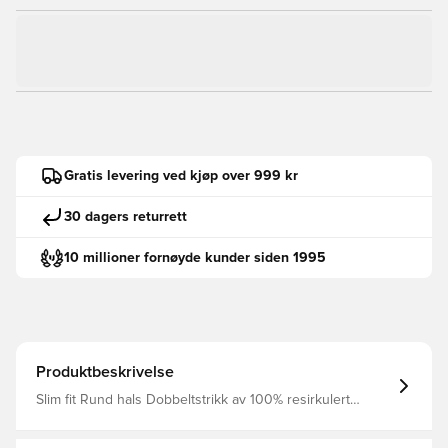
Gratis levering ved kjøp over 999 kr
30 dagers returrett
10 millioner fornøyde kunder siden 1995
Produktbeskrivelse
Slim fit Rund hals Dobbeltstrikk av 100% resirkulert
polyester Bakstykke i luftig netting HEAT.RDY Formet
kant Designet for bevegelsesfrihet Fargeskiftende