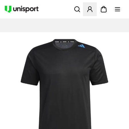
Åpner en Modal for å logge 