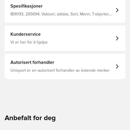
refleks detaljer Stoff som ikke fester seg
Spesifikasjoner
IB9093, 265694, Voksen, adidas, Sort, Menn, T-skjorter,
Korte ermer
Kunderservice
Vi er her for å hjelpe
Autorisert forhandler
Unisport er en autorisert forhandler av ledende merker
Anbefalt for deg