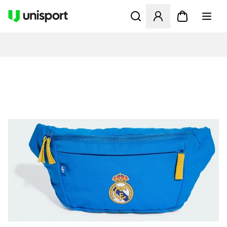
Åpner en Modal for å logge 