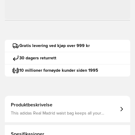
Gratis levering ved kjøp over 999 kr
30 dagers returrett
10 millioner fornøyde kunder siden 1995
Produktbeskrivelse
This adidas Real Madrid waist bag keeps all your
essentials within easy reach. Featuring the club's iconic
crest and blue third kit colours, it will let you show your
support in style. An adjustable waist strap ensures a
comfortable fit and the zip closure keeps everything
Spesifikasjoner