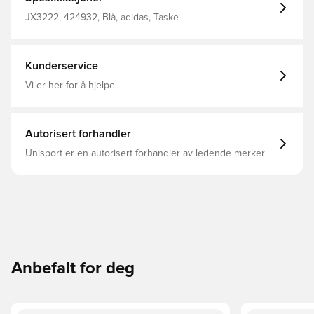
secure, so you can focus on the football action.
Dimensions: 8.5 cm x 32 cm x 15 cm Volume: 2.7 L Main
JX3222, 424932, Blå, adidas, Taske
Material: 100% Polyester(100% Recycled) / Lining: 100%
Polyester(100% Recycled) / Padding: 100% Polyethylene
Zip closure Adjustable waist strap Real Madrid woven
crest
Kunderservice
Vi er her for å hjelpe
Autorisert forhandler
Unisport er en autorisert forhandler av ledende merker
Anbefalt for deg