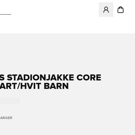
Åpner en Modal f
S STADIONJAKKE CORE
SVART/HVIT BARN
FARGER