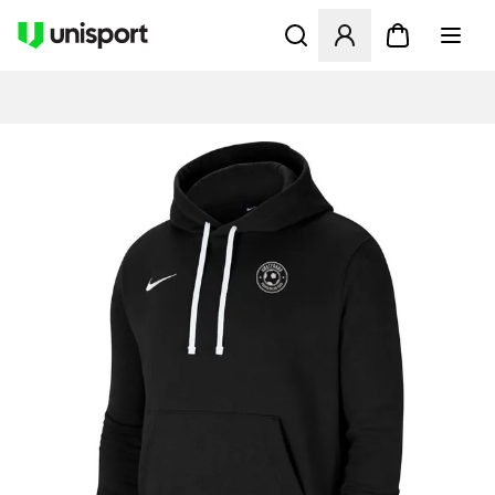
Åpner en Modal for å logge 