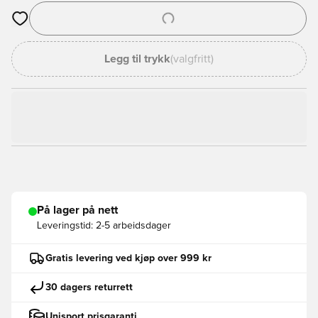
Åpner en Modal for å logge inn eller registrere deg som med
Legg til trykk
(valgfritt)
På lager på nett
Leveringstid:
2-5 arbeidsdager
Gratis levering ved kjøp over 999 kr
30 dagers returrett
Unisport prisgaranti