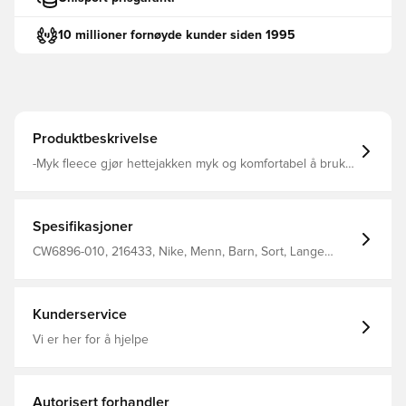
10 millioner fornøyde kunder siden 1995
Produktbeskrivelse
-Myk fleece gjør hettejakken myk og komfortabel å bruke.
Laget av 100% bomull
Spesifikasjoner
CW6896-010, 216433, Nike, Menn, Barn, Sort, Lange
ermer, Hettegensere, 80% Cotton 20% Polyester
Kunderservice
Vi er her for å hjelpe
Autorisert forhandler