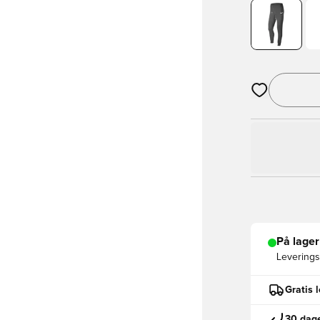
Åpner en Moda
På lager
Leveringst
Gratis 
30 dage