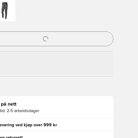
l for å logge inn eller registrere deg som medlem
 på nett
id:
2-5 arbeidsdager
levering ved kjøp over 999 kr
rs returrett