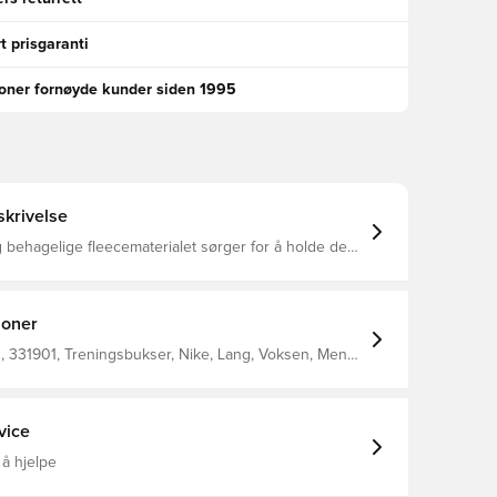
t prisgaranti
ioner fornøyde kunder siden 1995
krivelse
behagelige fleecematerialet sørger for å holde deg
 varm og beskyttet mot kulden Med lommer i siden,
pbevare dine personlige eiendeler Strikk i midjen,
e buksen Normal passform Laget av 80% bomull
ester
joner
 331901, Treningsbukser, Nike, Lang, Voksen, Menn,
Grå, 80% Cotton 20% Polyester
vice
 å hjelpe