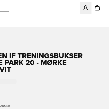
Åpner en Modal f
N IF TRENINGSBUKSER
E PARK 20 - MØRKE
VIT
FARGER