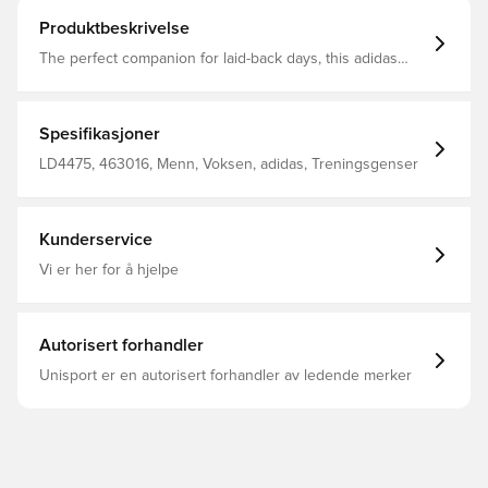
Produktbeskrivelse
The perfect companion for laid-back days, this adidas
sweater is soft and warm, with a loose shape that layers
well over a tee. The design is kept simple, making it
versatile for any outfit or occasion. Pair it with jeans for
an easygoing look, or dress it up with a skirt for dinner
Spesifikasjoner
out. An embroidered Trefoil logo on the chest adds a
signature finishing touch. Loose fit Crewneck Main
LD4475, 463016, Menn, Voksen, adidas, Treningsgenser
Material: 59% Acrylic / 30% Polyamide / 8% Wool / 3%
Elastane Knit construction
Kunderservice
Vi er her for å hjelpe
Autorisert forhandler
Unisport er en autorisert forhandler av ledende merker