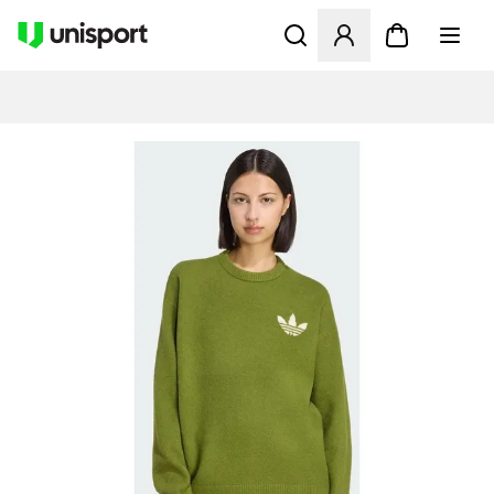
Åpner en Modal for å logge 