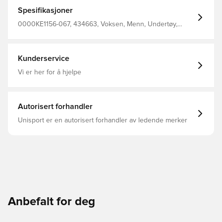
deg tørr, komfortabel og fokusert til enhver tid Laget av
92% resirkulerbar polyester og 8% elastan.
Spesifikasjoner
0000KE1156-067, 434663, Voksen, Menn, Undertøy,
Nike, Kort, Sort
Kunderservice
Vi er her for å hjelpe
Autorisert forhandler
Unisport er en autorisert forhandler av ledende merker
Anbefalt for deg