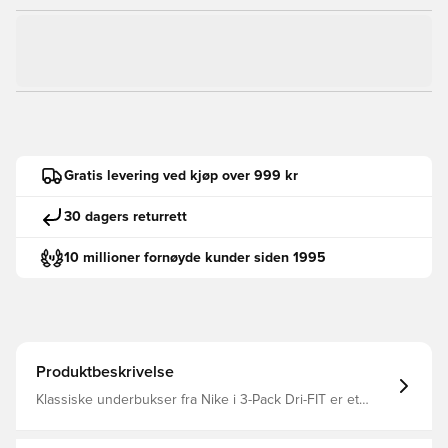
Gratis levering ved kjøp over 999 kr
30 dagers returrett
10 millioner fornøyde kunder siden 1995
Produktbeskrivelse
Klassiske underbukser fra Nike i 3-Pack Dri-FIT er et
pustende, hurtigtørkende lettvektsmateriale som
transporterer fuktighet bort fra kroppen din og holder