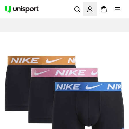
Åpner en Modal for å logge 