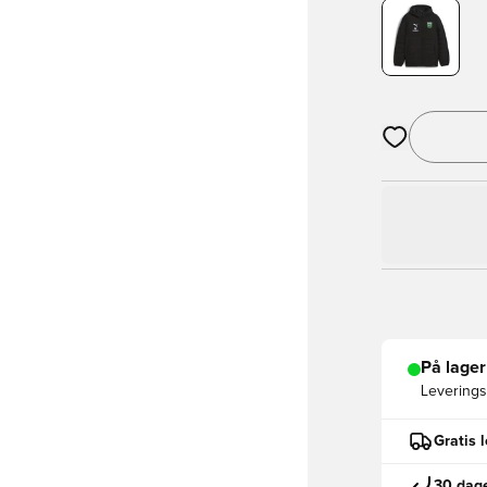
Åpner en Moda
På lager
Leveringst
Gratis 
30 dage