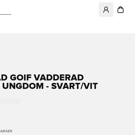
Åpner en Modal f
AD GOIF VADDERAD
 UNGDOM - SVART/VIT
FARGER