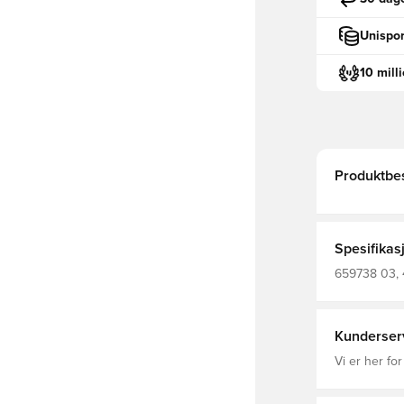
Unispor
10 mill
Produktbes
Spesifikas
659738 03, 4
Kunderser
Vi er her for