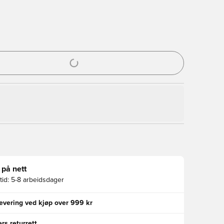
l for å logge inn eller registrere deg som medlem
 på nett
id:
5-8 arbeidsdager
levering ved kjøp over 999 kr
rs returrett