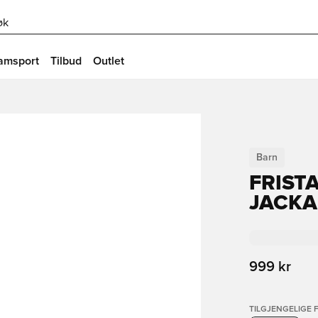
øk
amsport
Tilbud
Outlet
Barn
FRIST
JACKA
999 kr
TILGJENGELIGE 