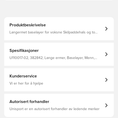
Produktbeskrivelse
Langermet baselayer for voksne Skilpaddehals og to
logotrykk Coverlock sømmer på ermene og nederst i
matchende farge 92% Polyester 8% elastan
Spesifikasjoner
U110017-02, 382842, Lange ermer, Baselayer, Menn,
Unisport, Voksen, Hvit
Kunderservice
Vi er her for å hjelpe
Autorisert forhandler
Unisport er en autorisert forhandler av ledende merker