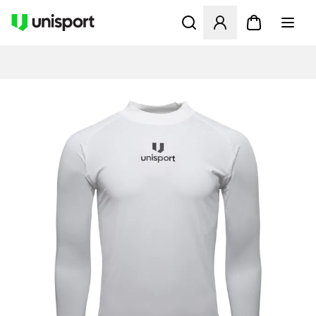
Åpner en Modal for å logge 