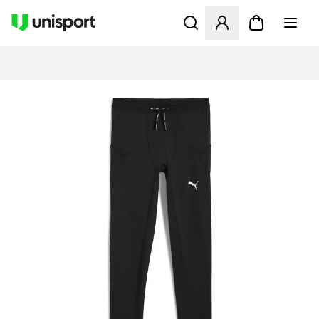
Åpner en Modal for å logge 