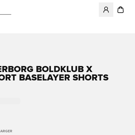
Åpner en Modal f
RBORG BOLDKLUB X
ORT BASELAYER SHORTS
FARGER