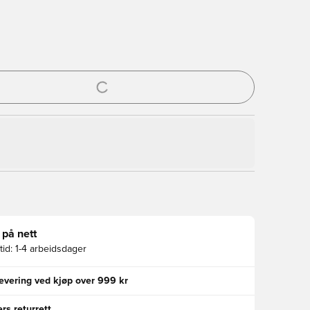
l for å logge inn eller registrere deg som medlem
 på nett
id:
1-4 arbeidsdager
levering ved kjøp over 999 kr
rs returrett