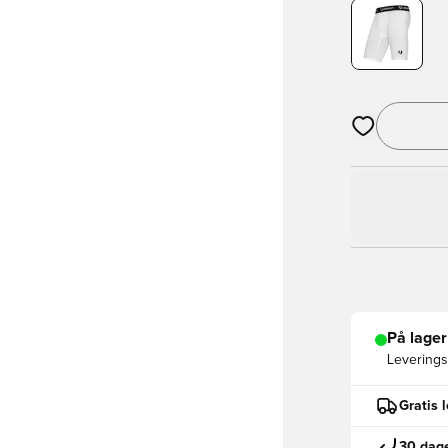
Åpner en Moda
På lager
Leveringst
Gratis 
30 dage