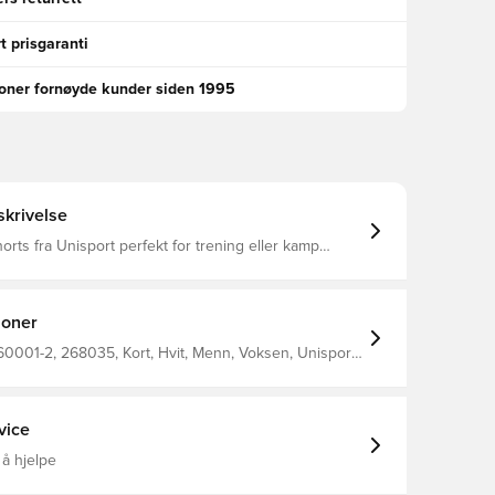
t prisgaranti
ioner fornøyde kunder siden 1995
krivelse
orts fra Unisport perfekt for trening eller kamp
r tettsittende og dermed blir distraksjoner minimert
per til med å regulere temperaturen og transportere
fra kroppen, slik at du holdes tørr og varm Det brede
inningen kan strekkes for optimal passform Laget av
joner
r og 12% elastan.
0001-2, 268035, Kort, Hvit, Menn, Voksen, Unisport,
r, Hold deg varm, Baselayer
vice
 å hjelpe