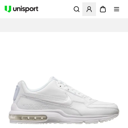
Åpner en Modal for å logge 