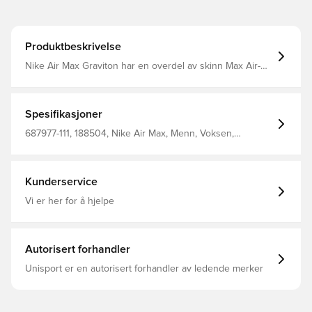
Produktbeskrivelse
Nike Air Max Graviton har en overdel av skinn Max Air-
enheter i hælen gir maksimal støtdempning Undersiden
av skoen er laget med slitestrerkt gummi
Spesifikasjoner
687977-111, 188504, Nike Air Max, Menn, Voksen,
Sneakers, Nike, Skinn, Hvit
Kunderservice
Vi er her for å hjelpe
Autorisert forhandler
Unisport er en autorisert forhandler av ledende merker