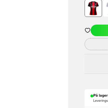
Åpner en Moda
På lager
Leveringst