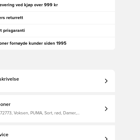
levering ved kjøp over 999 kr
rs returrett
t prisgaranti
ioner fornøyde kunder siden 1995
krivelse
joner
72773, Voksen, PUMA, Sort, rød, Damer,
er, Hjemmedrakt, Supporterdrakter, 2026/27, Korte
 Polyester Recycled - Double Face
70.00 G/M² - Print - Chemical - Absorbency&/Or
ing, Chemical Recycling - Drycell (Fun/001)
vice