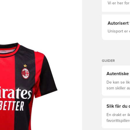
Vi er her for
Autorisert
Unisport er 
GUIDER
Autentiske 
De kan se li
som skiller a
som passer f
Slik får du
En drakt er 
favorittspille