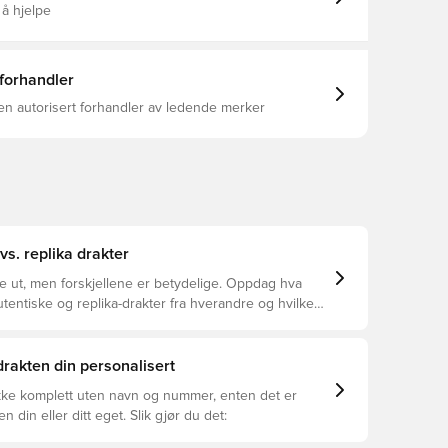
 å hjelpe
 forhandler
en autorisert forhandler av ledende merker
vs. replika drakter
ke ut, men forskjellene er betydelige. Oppdag hva
utentiske og replika-drakter fra hverandre og hvilken
or deg.
 drakten din personalisert
ikke komplett uten navn og nummer, enten det er
ren din eller ditt eget. Slik gjør du det: