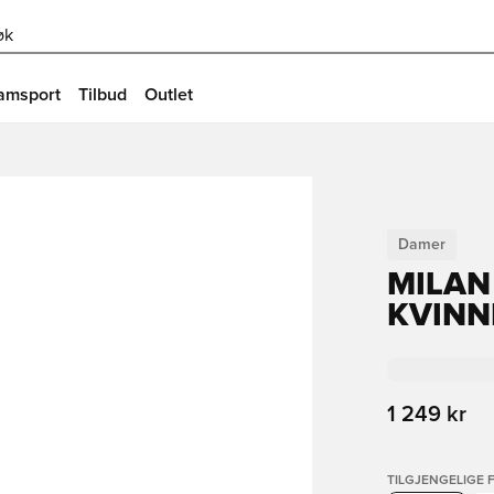
øk
amsport
Tilbud
Outlet
Damer
MILAN
KVINN
1 249 kr
TILGJENGELIGE 