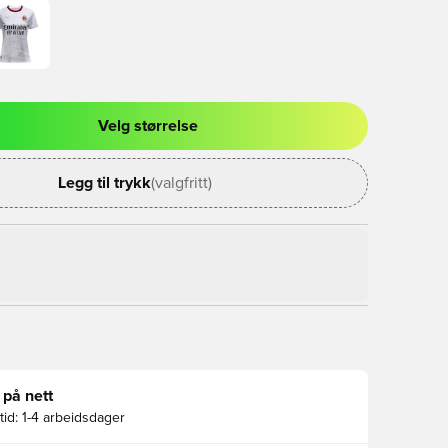
Velg størrelse
l for å logge inn eller registrere deg som medlem
Legg til trykk
(valgfritt)
 på nett
id:
1-4 arbeidsdager