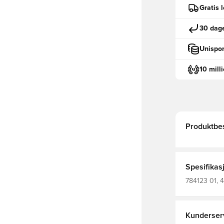
Gratis 
30 dage
Unispor
10 mill
Produktbes
Spesifikas
784123 01, 4
Fotballdrakt
ermer, Main Material 1: 100
Jacquard - 1
Wick
Kunderser