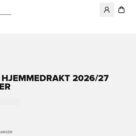
Åpner en Modal f
 HJEMMEDRAKT 2026/27
ER
FARGER