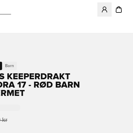
Åpner en Modal f
Barn
S KEEPERDRAKT
RA 17 - RØD BARN
ERMET
 kr