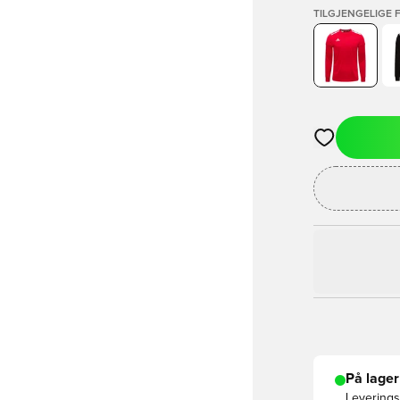
TILGJENGELIGE 
Åpner en Moda
På lager
Leveringst