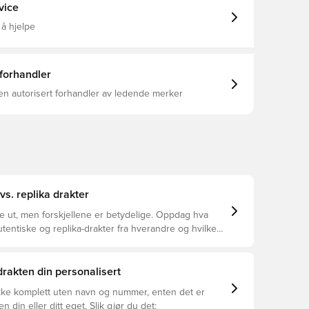
vice
 å hjelpe
 forhandler
en autorisert forhandler av ledende merker
vs. replika drakter
ke ut, men forskjellene er betydelige. Oppdag hva
utentiske og replika-drakter fra hverandre og hvilken
or deg.
 drakten din personalisert
ikke komplett uten navn og nummer, enten det er
ren din eller ditt eget. Slik gjør du det: