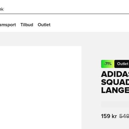
øk
amsport
Tilbud
Outlet
-
71
%
Outlet
ADIDA
SQUAD
LANG
159 kr
549