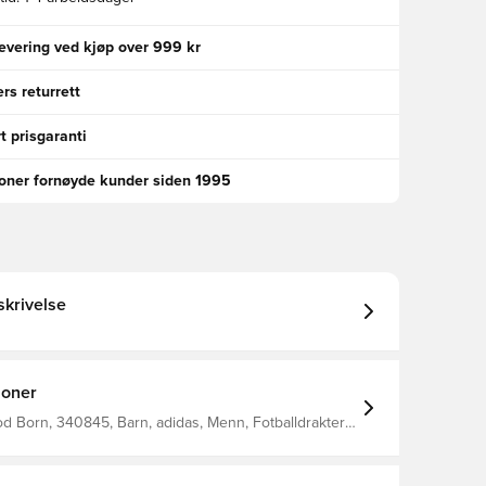
levering ved kjøp over 999 kr
rs returrett
t prisgaranti
ioner fornøyde kunder siden 1995
krivelse
joner
 Born, 340845, Barn, adidas, Menn, Fotballdrakter,
e ermer, rød