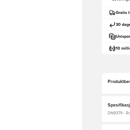
Gratis 
30 dage
Unispor
10 mill
Produktbes
Spesifikas
DN9379 - Rod
Bedre, Lang