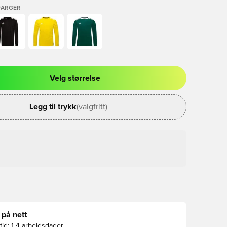
FARGER
Velg størrelse
l for å logge inn eller registrere deg som medlem
Legg til trykk
(valgfritt)
 på nett
id:
1-4 arbeidsdager