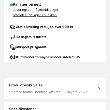
På lager på nett
Leveringstid:
1-4 arbeidsdager
Størrelser på lager i butikken
Gratis levering ved kjøp over 999 kr
30 dagers returrett
Unisport prisgaranti
10 millioner fornøyde kunder siden 1995
Produktbeskrivelse
Embrace football heritage with the FC Bayern 26/27
Home Jersey, a bold tribute to the club’s legacy and
passion. This season’s kit brings back the classic red,
energising fans and players alike with vibrant red-on-red
stripes and a refreshed collar.Designed in a slim fit, the
Spesifikasjoner