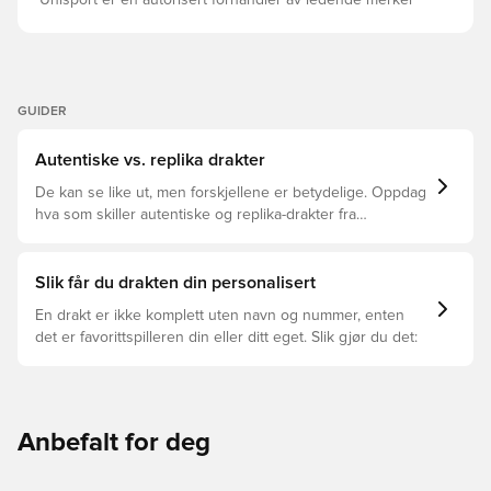
Unisport er en autorisert forhandler av ledende merker
GUIDER
Autentiske vs. replika drakter
De kan se like ut, men forskjellene er betydelige. Oppdag
hva som skiller autentiske og replika-drakter fra
hverandre og hvilken som passer for deg.
Slik får du drakten din personalisert
En drakt er ikke komplett uten navn og nummer, enten
det er favorittspilleren din eller ditt eget. Slik gjør du det:
Anbefalt for deg