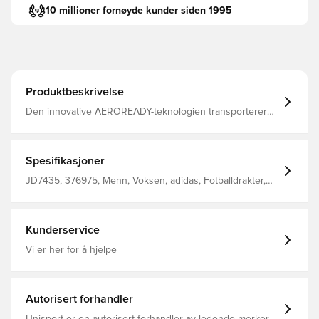
10 millioner fornøyde kunder siden 1995
Produktbeskrivelse
Den innovative AEROREADY-teknologien transporterer
fuktighet bort fra kroppen din, slik at du blir komfortabel,
tørr og kjølig Samme design som spillerne bruker Vanlig
passform Laget av 100% polyester.
Spesifikasjoner
JD7435, 376975, Menn, Voksen, adidas, Fotballdrakter,
Bortedrakt, Women's EURO 2025, Supporterdrakter,
2025/26, Korte ermer, Gul
Kunderservice
Vi er her for å hjelpe
Autorisert forhandler