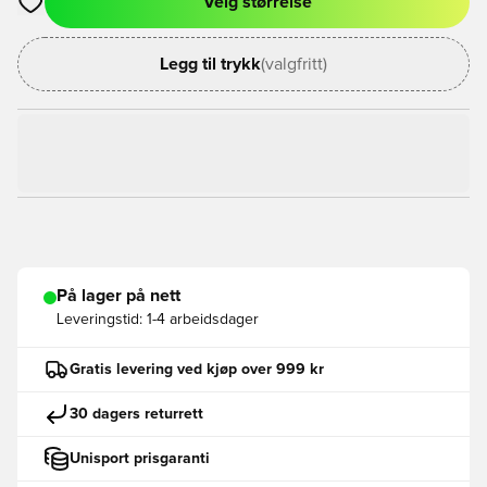
Velg størrelse
Åpner en Modal for å logge inn eller registrere deg som med
Legg til trykk
(valgfritt)
På lager på nett
Leveringstid:
1-4 arbeidsdager
Gratis levering ved kjøp over 999 kr
30 dagers returrett
Unisport prisgaranti