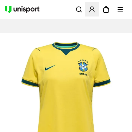
Åpner en Modal for å logge 