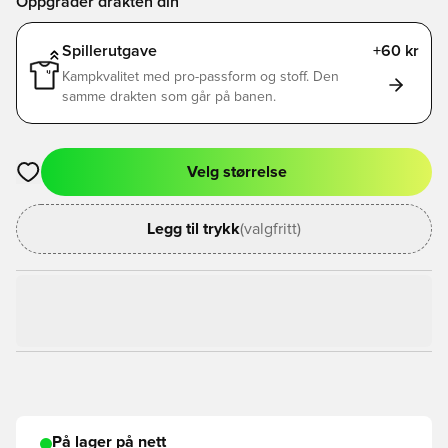
Oppgrader drakten din
Spillerutgave
+60 kr
Kampkvalitet med pro-passform og stoff. Den
samme drakten som går på banen.
Velg størrelse
Åpner en Modal for å logge inn eller registrere deg som med
Legg til trykk
(valgfritt)
På lager på nett