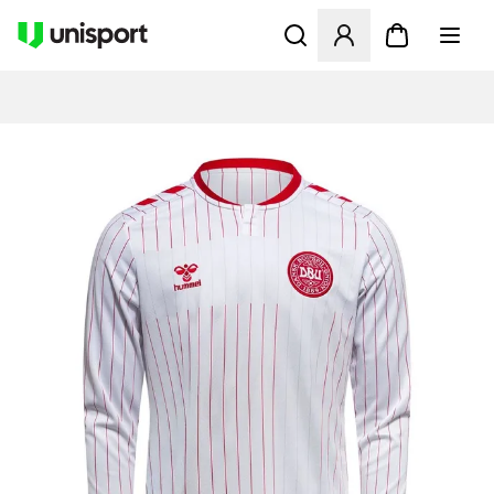
Åpner en Modal for å logge 