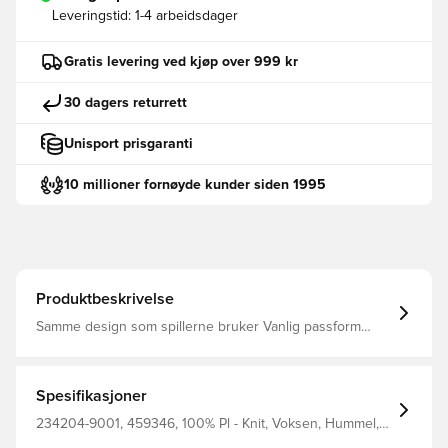
Leveringstid:
1-4 arbeidsdager
Gratis levering ved kjøp over 999 kr
30 dagers returrett
Unisport prisgaranti
10 millioner fornøyde kunder siden 1995
Produktbeskrivelse
Samme design som spillerne bruker Vanlig passform
Laget av 100% polyester. Merk: Modellen er liten i
størrelse, og derfor vil vi anbefale en størrelse større enn
vanlig.
Spesifikasjoner
234204-9001, 459346, 100% Pl - Knit, Voksen, Hummel,
Menn, Fotballdrakter, Supporterdrakter, 2026/27, Hvit,